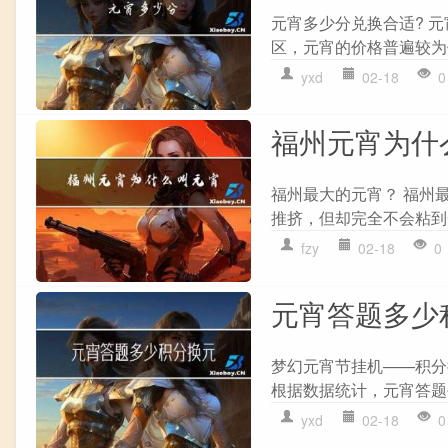
元宵多少分兑换合适? 
区，元宵的价格普遍较为便
yxd
02-18
0
福州元宵为什
福州最大的元宵？ 福州
推挤，但却完全不会粘到
fzy
02-18
0
元宵答题多少
梦幻元宵节挂机——积分
根据数据统计，元宵答题每
yxd
02-18
0