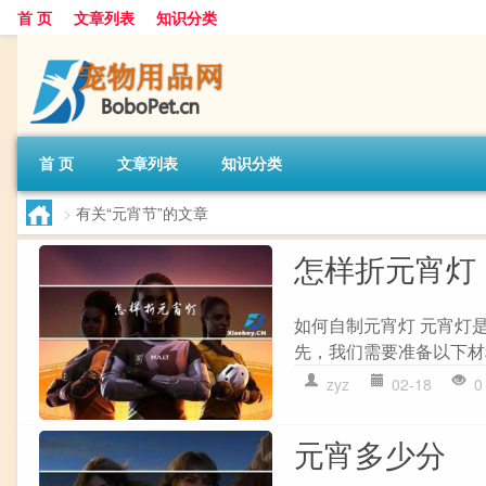
首 页
文章列表
知识分类
首 页
文章列表
知识分类
>
有关“元宵节”的文章
怎样折元宵灯
如何自制元宵灯 元宵灯
先，我们需要准备以下材料：
zyz
02-18
0
元宵多少分