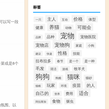
标签
价格
主人
体型
一只
互动
可以写一段
养猫
可能会
健康
动物
宠物
品种
宠物医院
品牌
宠物狗
宠物店
家庭
小狗
性格
技能
建议
快递
拉布拉多
是一种
春节
是一个
个菜或是8个
毛发
牧羊犬
清洁
游戏
狗狗
猫咪
猫砂
狗粮
疫苗
的人
玩家
环境
猫粮
适合
自己的
费用
营养
食物
驱虫
阿拉斯加
的氛围。以