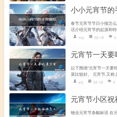
小小元宵节的
春节元宵节节日小报怎么
话介绍元宵节的起源和特
xxy
02-18
0
元宵节一天要
以下围绕“元宵节一天要吃
菜比较好。 元宵节,又称
yxj
02-18
0
元宵节小区祝
物业元宵节条幅标语 在