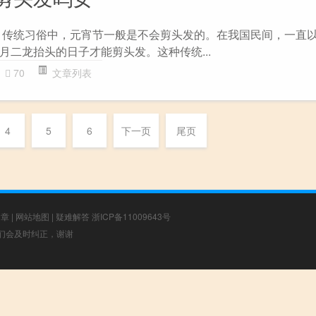
 传统习俗中，元宵节一般是不会剪头发的。在我国民间，一直
月二龙抬头的日子才能剪头发。这种传统...
70
文章列表
4
5
6
下一页
尾页
文章
|
网站地图
|
疑难解答
浙ICP备11009643号
，我们会及时纠正，谢谢