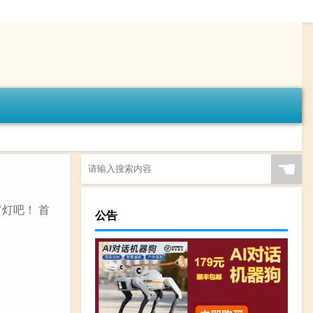
☚
灯吧！ 首
公告