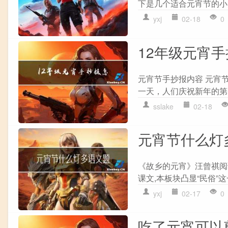
下是几个适合元宵节的小区
yxj
02-18
0
12年级元宵
元宵节手抄报内容 元宵
一天，人们庆祝新年的第
sslake
02-18
元宵节什么灯
《故乡的元宵》汪曾祺阅
课文,本板块凸显“民俗”这
yxj
02-17
0
吃了元宵可以