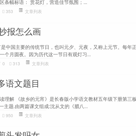
条幅标语： 赏花灯，营造佳节氛围；...
353
文章列表
手抄报怎么画
节是中国主要的传统节日，也叫元夕、元夜，又称上元节。每年
一个月圆夜。因为历代这一节日有观灯习...
0
313
文章列表
多语文题目
读理解 《故乡的元宵》是长春版小学语文教材五年级下册第三
一主题.由两篇课文组成:沈从文的《腊八...
950
文章列表
剪头发吗女