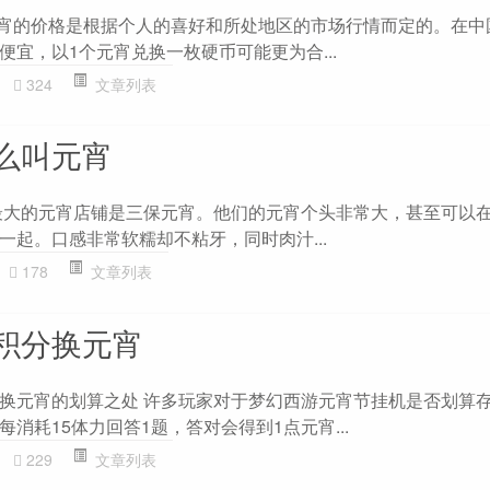
元宵的价格是根据个人的喜好和所处地区的市场行情而定的。在中
宜，以1个元宵兑换一枚硬币可能更为合...
324
文章列表
么叫元宵
最大的元宵店铺是三保元宵。他们的元宵个头非常大，甚至可以
一起。口感非常软糯却不粘牙，同时肉汁...
178
文章列表
积分换元宵
换元宵的划算之处 许多玩家对于梦幻西游元宵节挂机是否划算
消耗15体力回答1题，答对会得到1点元宵...
229
文章列表