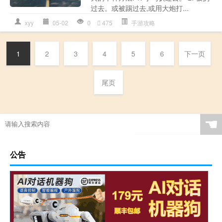
过去。或被踢过去,或用大炮打...
xyy
05-02
0
475
手游攻略
1
2
3
4
5
6
下一页
尾页
☚
公告