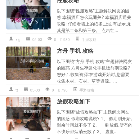
性服攻略
以下围绕“性服攻略”主题解决网友的困
惑 幸福酒店怎么玩通关? 幸福酒店通关
攻略: 仔细看墙上的纸条,上面有提示,尤
其是第二条和第三条。 点击红...
xfg
05-03
0
980
手游攻略
方舟 手机 攻略
以下围绕“方舟 手机 攻略”主题解决网友
的困惑 方舟生存进化手机版前期攻略?
您好,1.收集资源:在游戏开始时,您需要
收集木材、石材、草等资源。...
fz
05-03
0
796
手游攻略
放假攻略如下
以下围绕“放假攻略如下”主题解决网友
的困惑 假期攻略说说? 1、 假期刚开始,
剩余时间就不多了 2、 一到放假,所有的
不快乐都烟消云散了 3、 虚度...