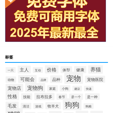
标签
养猫
价格
主人
健康
体型
一只
互动
宠物
可能会
品种
宠物医院
动物
品牌
宠物狗
宠物店
家庭
小狗
建议
快递
性格
拉布拉多
技能
是一种
春节
是一个
狗狗
毛发
牧羊犬
清洁
游戏
狗粮