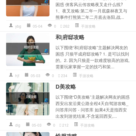
困惑 侠客风云传攻略夜叉走什么线?
1、夜叉攻略:第二年一月底森林夜叉与
熊事件打熊第二年二月底去洛阳,战...
ybg
05-04
0
262
手游攻略
和|府邸攻略
以下围绕“和|府邸攻略”主题解决网友的
困惑 只狼平成府邸攻略? 1. 是可以找到
的。2. 因为只狼是一款难度较高的游戏,
需要玩家掌握一定的技巧和策...
h|f
05-03
0
234
手游攻略
D美攻略
以下围绕“D美攻略”主题解决网友的困惑
西安出发沿黄公路全程4天自驾游攻略_
问答库问答 - 问答库 如果4天是指西安
出发到游览结束,不含返回西安,...
dlg
05-03
0
212
手游攻略