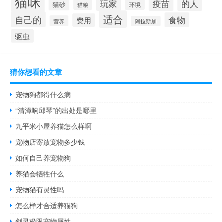
猫咪
疫苗
的人
玩家
猫砂
环境
猫粮
适合
自己的
食物
费用
营养
阿拉斯加
驱虫
猜你想看的文章
宠物狗都得什么病
“清漳响邱琴”的出处是哪里
九平米小屋养猫怎么样啊
宠物店寄放宠物多少钱
如何自己养宠物狗
养猫会牺牲什么
宠物猫有灵性吗
怎么样才合适养猫狗
剑灵极限宠物属性