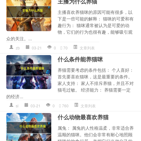
主播为什么养猫
主播喜欢养猫咪的原因可能有很多，以
下是一些可能的解释： 猫咪的可爱和有
趣行为： 猫咪通常被认为是可爱的动
物，它们的行为也很有趣，能够吸引观
众的关注。...
zb
03-21
0
70
文章列表
什么条件能养猫咪
养猫需要考虑的条件包括： 个人喜好：
首先要喜欢猫咪，这是最重要的条件。
家人支持： 家人不排斥养猫，并且不对
猫毛过敏。 经济能力： 养猫需要一定
的经济...
sl
03-21
0
760
文章列表
什么动物最喜欢养猫
属兔： 属兔的人性格温柔，非常适合养
温顺的猫咪。他们会非常有耐心地照顾