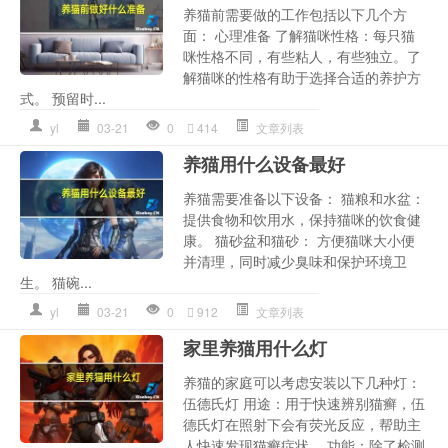
养猫前需要做的工作包括以下几个方
面： 心理准备 了解猫咪性格：每只猫
咪性格不同，有些粘人，有些独立。了
解猫咪的性格有助于选择合适的养护方
式。 预留时...
yl
03-21
0
414
文章列表
养猫用什么设备最好
养猫需要准备以下设备： 猫粮和水盆：
提供食物和饮用水，保持猫咪的饮食健
康。 猫砂盆和猫砂： 方便猫咪大小便
并清理，同时减少臭味和保护环境卫
生。 猫碗...
yl
03-21
0
912
文章列表
家里养猫用什么灯
养猫的家庭可以考虑安装以下几种灯：
伍德氏灯 用途：用于快速辨别猫癣，伍
德氏灯在照射下会有荧光反应，帮助主
人快速发现猫癣症状。 功能：除了检测