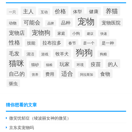
养猫
价格
主人
健康
体型
一只
互动
宠物
可能会
品种
宠物医院
动物
品牌
宠物狗
宠物店
家庭
小狗
建议
快递
性格
拉布拉多
技能
是一种
春节
是一个
狗狗
毛发
牧羊犬
清洁
游戏
狗粮
猫咪
疫苗
的人
玩家
猫砂
环境
猫粮
适合
自己的
食物
费用
营养
阿拉斯加
驱虫
猜你想看的文章
微笑忧郁症（绫波丽女神的微笑）
京东卖宠物吗