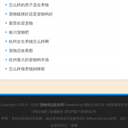
怎么样的房子适合养猫
宠物狐狸好还是宠物狗好
最受欢迎宠物
银川宠物吧
杭州女生养猫怎么样啊
宠物店效果图
杭州最大的宠物狗市场
怎么样领养猫妈咪呢
Copyright © 2012 - 2026
宠物用品批发网
Powered by
网站分类目录
|
精选推荐文章
|
网站地图
|
疑难解答
浙ICP备11009643号
声明：本站内容来自互联网，如信息有错误可发邮件到f_fb#foxmail.com说明，我们
会及时纠正，谢谢