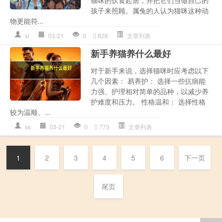
猫咪的饮食起居，并把它们当做自己的
孩子来照顾。属兔的人认为猫咪这种动
物更能符...
sl
03-21
0
828
文章列表
新手养猫养什么最好
对于新手来说，选择猫咪时应考虑以下
几个因素： 易养护： 选择一些抗病能
力强、护理相对简单的品种，以减少养
护难度和压力。 性格温和： 选择性格
较为温顺、...
xs
03-21
0
773
文章列表
1
2
3
4
5
6
下一页
尾页