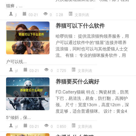
猫癣，...
jl
03-21
0
28
文章列表
养猫可以下什么软件
哈啰街猫： 提供流浪猫狗领养服务，用
户可以通过软件中的“猫屋”连接并喂养
流浪猫，同时也可以与其他爱猫人士交
流。 有猫： 专业的猫咪服务软件，用
户可以线...
yl
03-21
0
725
文章列表
养猫要买什么碗好
FD.Cattery猫碗 特点：陶瓷材质，防黑
下巴，易清洗，易食，防打翻，高脚护
颈。 尺寸：宽度13cm，高度12cm，深
度足够，适合普通猫咪。 设计：黄金4
5°倾斜，保...
yl
03-21
0
850
文章列表