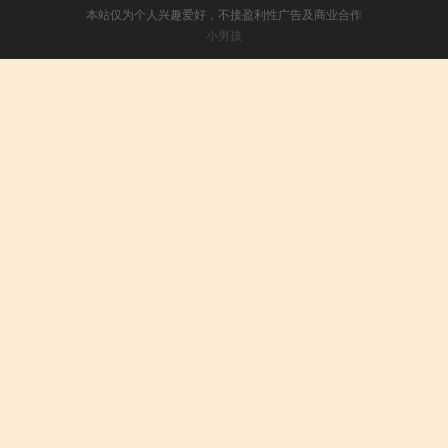
本站仅为个人兴趣爱好，不接盈利性广告及商业合作
小男孩