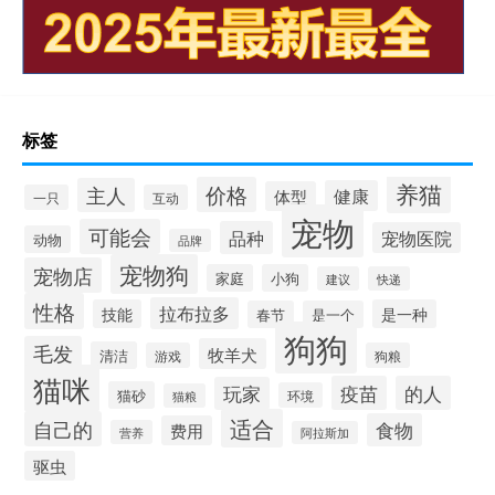
标签
养猫
价格
主人
健康
体型
一只
互动
宠物
可能会
品种
宠物医院
动物
品牌
宠物狗
宠物店
家庭
小狗
建议
快递
性格
拉布拉多
技能
是一种
春节
是一个
狗狗
毛发
牧羊犬
清洁
游戏
狗粮
猫咪
疫苗
的人
玩家
猫砂
环境
猫粮
适合
自己的
食物
费用
营养
阿拉斯加
驱虫