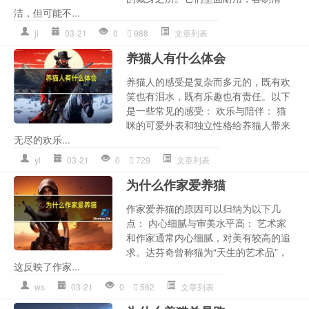
洁，但可能不...
jl
03-21
0
988
文章列表
养猫人有什么体会
养猫人的感受是复杂而多元的，既有欢
笑也有泪水，既有乐趣也有责任。以下
是一些常见的感受： 欢乐与陪伴： 猫
咪的可爱外表和独立性格给养猫人带来
无尽的欢乐...
yl
03-21
0
729
文章列表
为什么作家爱养猫
作家爱养猫的原因可以归纳为以下几
点： 内心细腻与审美水平高： 艺术家
和作家通常内心细腻，对美有较高的追
求。达芬奇曾称猫为“天生的艺术品”，
这反映了作家...
ws
03-21
0
562
文章列表