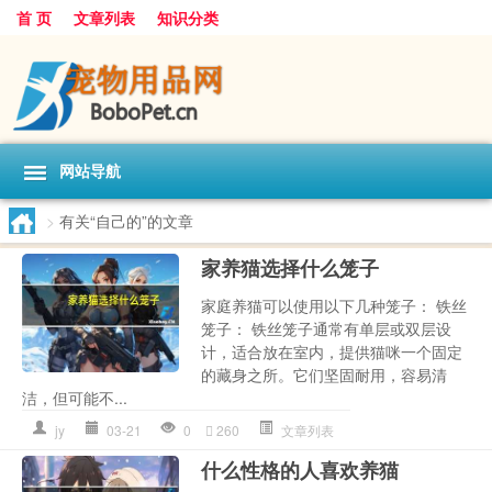
首 页
文章列表
知识分类
网站导航
>
有关“自己的”的文章
家养猫选择什么笼子
家庭养猫可以使用以下几种笼子： 铁丝
笼子： 铁丝笼子通常有单层或双层设
计，适合放在室内，提供猫咪一个固定
的藏身之所。它们坚固耐用，容易清
洁，但可能不...
jy
03-21
0
260
文章列表
什么性格的人喜欢养猫