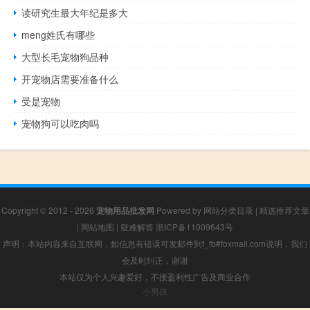
读研究生最大年纪是多大
meng姓氏有哪些
大型长毛宠物狗品种
开宠物店需要准备什么
受是宠物
宠物狗可以吃肉吗
Copyright © 2012 - 2026
宠物用品批发网
Powered by
网站分类目录
|
精选推荐文章
|
网站地图
|
疑难解答
浙ICP备11009643号
声明：本站内容来自互联网，如信息有错误可发邮件到f_fb#foxmail.com说明，我们
会及时纠正，谢谢
本站仅为个人兴趣爱好，不接盈利性广告及商业合作
小男孩