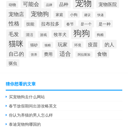
宠物
可能会
品种
宠物医院
动物
品牌
宠物狗
宠物店
家庭
小狗
建议
快递
性格
拉布拉多
技能
是一种
春节
是一个
狗狗
毛发
牧羊犬
清洁
游戏
狗粮
猫咪
疫苗
的人
玩家
猫砂
环境
猫粮
适合
自己的
食物
费用
营养
阿拉斯加
驱虫
猜你想看的文章
买宠物狗去什么网站
春节放假期间出游攻略英文
你认为养猫的男人怎么样
泰迪宠物狗哪国的