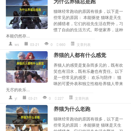
为什么养猫总是跑
猫咪经常跑动的原因有很多，以下是一
些常见的原因： 本能驱使 猫咪是天生
的捕猎者，它们的祖先生活在野外，习
惯了自由的生活方式。即使家养，这种
本能仍然存...
ws
03-21
0
660
文章列表
养猫的人都有什么感觉
养猫人的感受是复杂而多元的，既有欢
笑也有泪水，既有乐趣也有责任。以下
是一些常见的感受： 欢乐与陪伴： 猫
咪的可爱外表和独立性格给养猫人带来
无尽的欢乐...
yl
03-21
0
227
文章列表
养猫为什么老跑
猫咪经常跑动的原因有很多，以下是一
些常见的原因： 本能驱使 猫咪是天生