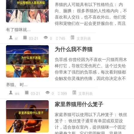
养猫的人可能具有以下性格特点： 内
向、腼腆： 很多养猫的人性格内向，不
喜欢和人交往，也不喜欢外出。他们觉
得和宠物们在一起会更舒服自在，而且
有了猫咪就...
sl
03-21
0
745
文章列表
为什么我不养猫
负罪感 你曾经因为不喜欢一只猫而用木
棒打它，导致它受伤死亡。这个过失给
你带来了强烈的负罪感，每次看到猫都
会触发你灵魂的伤痛，因此你决定永不
养猫。 时...
ws
03-21
0
399
文章列表
家里养猫用什么笼子
家庭养猫可以使用以下几种笼子： 铁丝
笼子： 铁丝笼子通常有单层或双层设
计，适合放在室内，提供猫咪一个固定
的藏身之所。它们坚固耐用，容易清