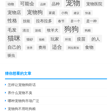
宠物
可能会
品种
宠物医院
动物
品牌
宠物狗
宠物店
家庭
小狗
建议
快递
性格
拉布拉多
技能
是一种
春节
是一个
狗狗
毛发
牧羊犬
清洁
游戏
狗粮
猫咪
疫苗
的人
玩家
猫砂
环境
猫粮
适合
自己的
食物
费用
营养
阿拉斯加
驱虫
猜你想看的文章
怎样让宠物狗听话
养什么宠物不臭
哪种宠物狗市场广泛
宠物狗不用吃狗粮