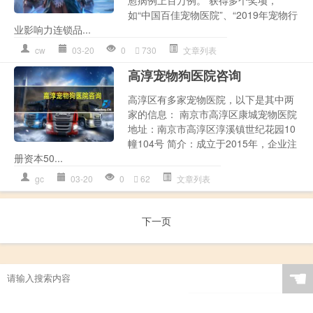
愈病例上百万例。 获得多个奖项，
如“中国百佳宠物医院”、“2019年宠物行
业影响力连锁品...
cw
03-20
0
730
文章列表
高淳宠物狗医院咨询
高淳区有多家宠物医院，以下是其中两
家的信息： 南京市高淳区康城宠物医院
地址：南京市高淳区淳溪镇世纪花园10
幢104号 简介：成立于2015年，企业注
册资本50...
gc
03-20
0
62
文章列表
下一页
☚