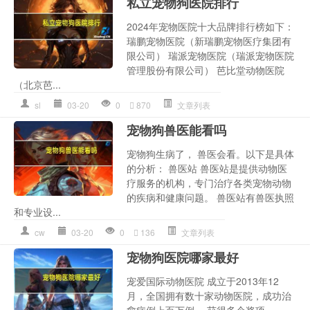
私立宠物狗医院排行
2024年宠物医院十大品牌排行榜如下：
瑞鹏宠物医院（新瑞鹏宠物医疗集团有
限公司） 瑞派宠物医院（瑞派宠物医院
管理股份有限公司） 芭比堂动物医院
（北京芭...
sl
03-20
0
870
文章列表
宠物狗兽医能看吗
宠物狗生病了， 兽医会看。以下是具体
的分析： 兽医站 兽医站是提供动物医
疗服务的机构，专门治疗各类宠物动物
的疾病和健康问题。 兽医站有兽医执照
和专业设...
cw
03-20
0
136
文章列表
宠物狗医院哪家最好
宠爱国际动物医院 成立于2013年12
月，全国拥有数十家动物医院，成功治