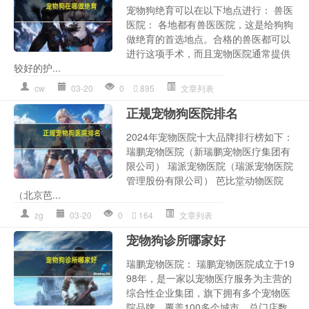
宠物狗绝育可以在以下地点进行： 兽医
医院： 各地都有兽医医院，这是给狗狗
做绝育的首选地点。合格的兽医都可以
进行这项手术，而且宠物医院通常提供
较好的护...
cw
03-20
0
895
文章列表
正规宠物狗医院排名
2024年宠物医院十大品牌排行榜如下：
瑞鹏宠物医院（新瑞鹏宠物医疗集团有
限公司） 瑞派宠物医院（瑞派宠物医院
管理股份有限公司） 芭比堂动物医院
（北京芭...
zg
03-20
0
164
文章列表
宠物狗诊所哪家好
瑞鹏宠物医院： 瑞鹏宠物医院成立于19
98年，是一家以宠物医疗服务为主营的
综合性企业集团，旗下拥有多个宠物医
院品牌，覆盖100多个城市，总门店数