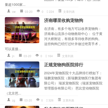
量超1000家...
cw
03-20
0
224
文章列表
济南哪里收购宠物狗
在济南，有多个地方可以收养宠物狗：
济南泰山流浪小动物救助中心： 位于黄
河大桥附近，有很多等待收养的狗狗。
这些狗狗已经打过针并做过绝育手术，
可以直接...
jn
03-20
0
164
文章列表
正规宠物狗医院排行
2024年宠物医院十大品牌排行榜如下：
瑞鹏宠物医院（新瑞鹏宠物医疗集团有
限公司） 瑞派宠物医院（瑞派宠物医院
管理股份有限公司） 芭比堂动物医院
（北京芭...
zg
03-20
0
326
文章列表