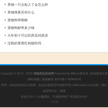
养猫一只太粘人了会怎么样
养猫咪要买些什么
宠物狗孕期粮
宠物狗邮寄多少钱
大年初十可以吃西瓜吗英语
没熟的青西红柿能吃吗
Copyright © 2012 - 2026
宠物用品批发网
Powered by
网站分类目录
|
精选推荐文章
|
网站地图
|
疑难解答
浙ICP备11009643号
声明：本站内容来自互联网，如信息有错误可发邮件到f_fb#foxmail.com说明，我们
会及时纠正，谢谢
本站仅为个人兴趣爱好，不接盈利性广告及商业合作
小男孩