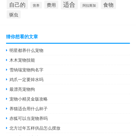
适合
自己的
食物
费用
营养
阿拉斯加
驱虫
猜你想看的文章
明星都养什么宠物
木木宠物技能
雪纳瑞宠物狗名字
鸡爪一定要焯水吗
最漂亮宠物狗
宠物小精灵金版攻略
养猫适合用什么杯子
赤狐可以当宠物养吗
北方过年五样供品怎么摆放