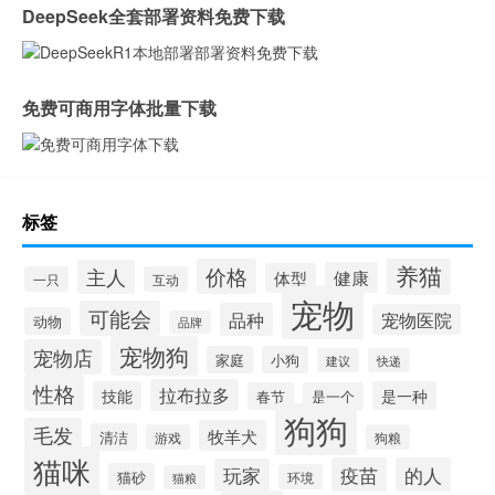
DeepSeek全套部署资料免费下载
免费可商用字体批量下载
标签
养猫
价格
主人
健康
体型
一只
互动
宠物
可能会
品种
宠物医院
动物
品牌
宠物狗
宠物店
家庭
小狗
建议
快递
性格
拉布拉多
技能
是一种
春节
是一个
狗狗
毛发
牧羊犬
清洁
游戏
狗粮
猫咪
疫苗
的人
玩家
猫砂
环境
猫粮