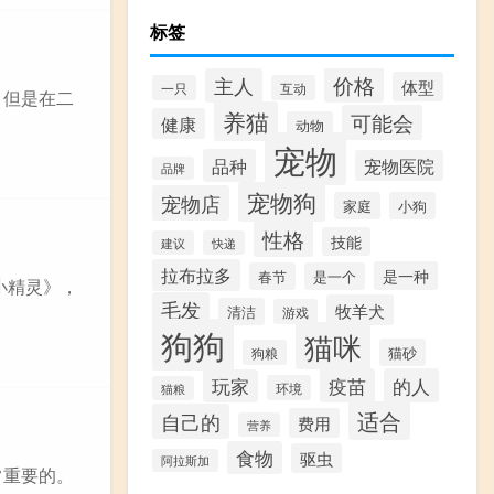
标签
价格
主人
体型
一只
互动
，但是在二
养猫
可能会
健康
动物
宠物
品种
宠物医院
品牌
宠物狗
宠物店
家庭
小狗
性格
技能
建议
快递
拉布拉多
是一种
春节
是一个
小精灵》，
毛发
牧羊犬
清洁
游戏
狗狗
猫咪
猫砂
狗粮
疫苗
的人
玩家
环境
猫粮
适合
自己的
费用
营养
食物
驱虫
阿拉斯加
常重要的。