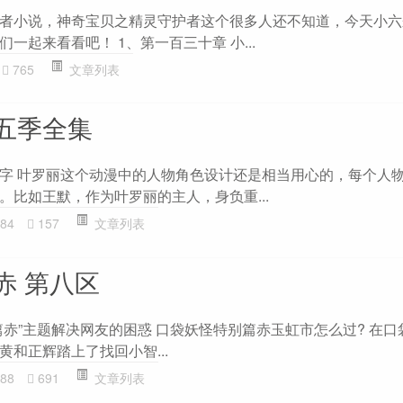
者小说，神奇宝贝之精灵守护者这个很多人还不知道，今天小六
一起来看看吧！ 1、第一百三十章 小...
765
文章列表
五季全集
字 叶罗丽这个动漫中的人物角色设计还是相当用心的，每个人
。比如王默，作为叶罗丽的主人，身负重...
84
157
文章列表
赤 第八区
篇赤”主题解决网友的困惑 口袋妖怪特别篇赤玉虹市怎么过? 在口
和正辉踏上了找回小智...
88
691
文章列表