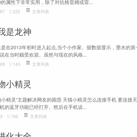
0的属性下非常实用，除了对抗格雷姆或雷...
87
222
文章列表
我是龙神
水是在2013年初时进入起点,当个小作家。据数据显示，墨水的
说在当时颇受欢迎。虽然与现在的风格...
08
143
文章列表
物小精灵
物小精灵”主题解决网友的困惑 天猫小精灵怎么连接手机 要连接
机的蓝牙功能已经打开。然后在手机设...
35
796
文章列表
进化大全