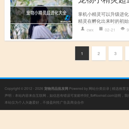
掌机小精灵可以升级进化的
精灵在孵化出来时的初始形
cwx
02-21
9
1
2
3
Copyright © 2012 - 2026
宠物用品批发网
Powered by
网站分类目录
|
精选推荐
声明：本站内容来自互联网，如信息有错误可发邮件到f_fb#foxmail.com说明
本站仅为个人兴趣爱好，不接盈利性广告及商业合作