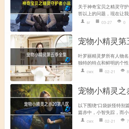
关于神奇宝贝之精灵守护
答以上的问题，现在让我们
sr
03-27
0
宠物小精灵第
叶罗丽精灵梦所有人物名
独特的特点和鲜明的个性
cwx
02-21
8
宠物小精灵之
以下围绕“口袋妖怪特别
篇赤中，小智失踪，而小黄
cwx
02-21
7