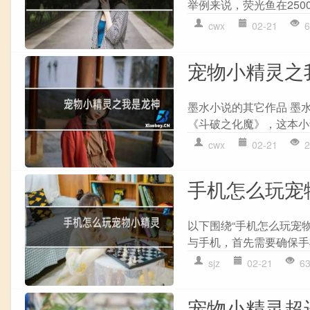
举例来说，荧光鱼在250
cwx
02-21
6
宠物小精灵之
墨水小说的其它作品 墨
《斗破之化魔》，这本小
cwx
02-21
2
手机怎么玩宠
以下围绕“手机怎么玩宠
与手机，首先需要确保手
sjz
02-21
6
宠物小精灵超