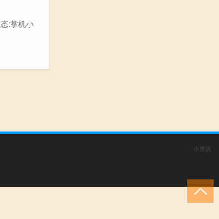
态:掌机小
小男孩