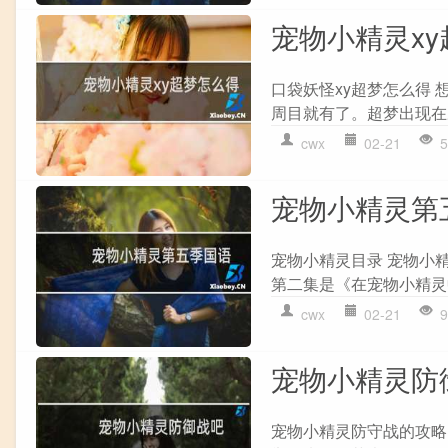
宠物小精灵x
口袋妖怪xy超梦怎么得
周目就有了。超梦出现在
cwx
02-21
5
宠物小精灵第
宠物小精灵目录 宠物小
第二集是《在宠物小精灵
cwx
02-21
9
宠物小精灵防
宠物小精灵防守战的攻略