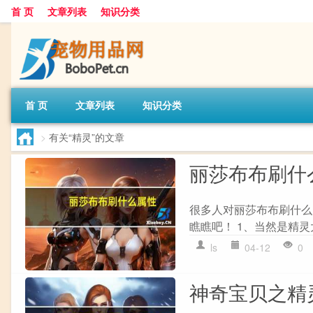
首 页
文章列表
知识分类
首 页
文章列表
知识分类
>
有关“精灵”的文章
丽莎布布刷什
很多人对丽莎布布刷什么
瞧瞧吧！ 1、当然是精灵
ls
04-12
0
神奇宝贝之精