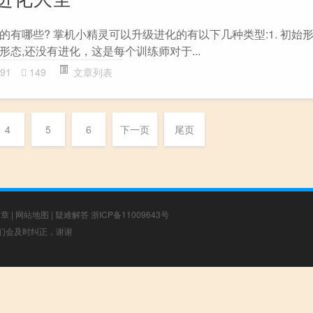
有哪些? 掌机小精灵可以升级进化的有以下几种类型:1. 初始形
态,还没有进化，这是每个训练师对于...
91
149
文章列表
4
5
6
下一页
尾页
文章
|
网站地图
|
疑难解答
浙ICP备11009643号
，我们会及时纠正，谢谢