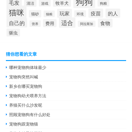
狗狗
毛发
牧羊犬
清洁
游戏
狗粮
猫咪
疫苗
的人
玩家
猫砂
环境
猫粮
适合
自己的
食物
费用
营养
阿拉斯加
驱虫
猜你想看的文章
哪种宠物狗体味最少
宠物狗突然叫喊
新乡在哪买宠物狗
宠物狗幼犬喂养方法
养猫买什么沙发呢
照顾宠物狗有什么好处
宠物狗跟宠物猫