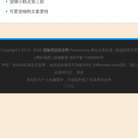
宠物小精灵第三部
可爱宠物狗文案爱情
Copyright © 2012 - 2026
宠物用品批发网
Powered by
网站分类目录
|
精选推荐文章
|
网站地图
|
疑难解答
浙ICP备11009643号
声明：本站内容来自互联网，如信息有错误可发邮件到f_fb#foxmail.com说明，我们
会及时纠正，谢谢
本站仅为个人兴趣爱好，不接盈利性广告及商业合作
小男孩