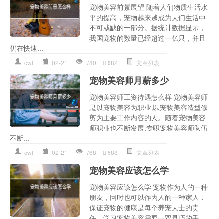
宠物美容前景展望 随着人们物质生活水
平的提高，宠物越来越成为人们生活中
不可或缺的一部分。据统计数据显示，
我国宠物的数量已经超过一亿只，并且
仍在快速...
cwl
02-21
780
982
文章列表
宠物美容师月薪多少
宠物美容师工资待遇怎么样 宠物美容师
是以宠物美容为职业,以宠物美容造型修
剪为主要工作内容的人。随着宠物美容
师职业也不断发展,专职宠物美容师队伍
不断...
cwl
02-21
768
588
文章列表
宠物美容应该怎么学
宠物美容应该怎么学 宠物作为人的一种
朋友，同时也可以作为人的一种家人，
保证宠物的健康是每个养宠人士的责
任。学习宠物美容需要一双灵巧的手，