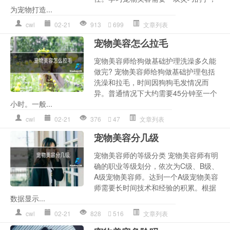
为宠物打造...
cwl
02-21
913
699
文章列表
宠物美容怎么拉毛
宠物美容师给狗做基础护理洗澡多久能
做完? 宠物美容师给狗做基础护理包括
洗澡和拉毛，时间因狗狗毛发情况而
异。普通情况下大约需要45分钟至一个
小时。一般...
cwl
02-21
376
47
文章列表
宠物美容分几级
宠物美容师的等级分类 宠物美容师有明
确的职业等级划分，依次为C级、B级、
A级宠物美容师。达到一个A级宠物美容
师需要长时间技术和经验的积累。根据
数据显示...
cwl
02-21
828
516
文章列表