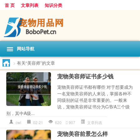
首 页
文章列表
知识分类
网站导航
>
有关“美容师”的文章
宠物美容师证书多少钱
宠物美容师证书都有哪些 对于想要成为
一名宠物美容师的人来说，掌握各种不
同级别的证书是非常重要的。一般来
说，宠物美容师证书分为C/B/A三个级
别，其中A级...
cwl
02-21
620
907
文章列表
宠物美容前景怎么样