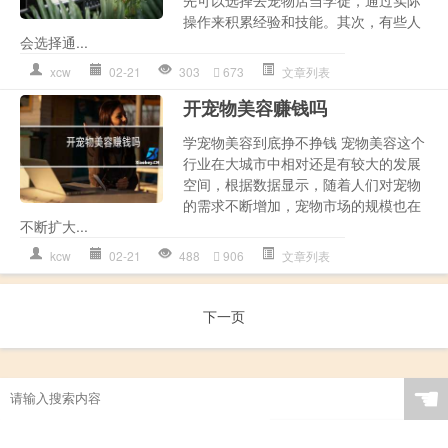
先可以选择去宠物店当学徒，通过实际
操作来积累经验和技能。其次，有些人
会选择通...
xcw
02-21
303
673
文章列表
开宠物美容赚钱吗
学宠物美容到底挣不挣钱 宠物美容这个
行业在大城市中相对还是有较大的发展
空间，根据数据显示，随着人们对宠物
的需求不断增加，宠物市场的规模也在
不断扩大...
kcw
02-21
488
906
文章列表
下一页
☚