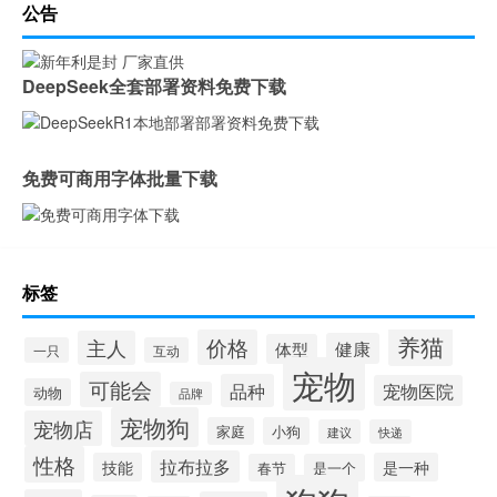
公告
DeepSeek全套部署资料免费下载
免费可商用字体批量下载
标签
养猫
价格
主人
健康
体型
一只
互动
宠物
可能会
品种
宠物医院
动物
品牌
宠物狗
宠物店
家庭
小狗
建议
快递
性格
拉布拉多
技能
是一种
春节
是一个