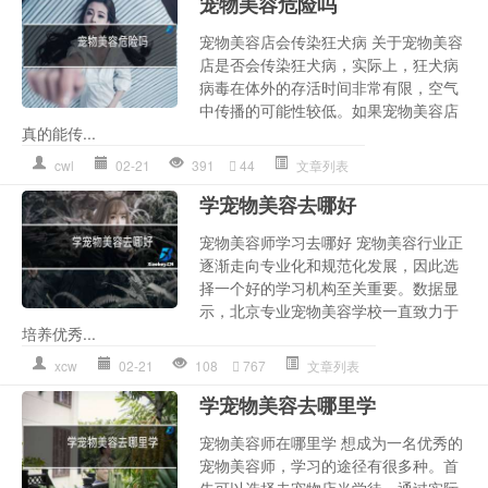
宠物美容危险吗
宠物美容店会传染狂犬病 关于宠物美容
店是否会传染狂犬病，实际上，狂犬病
病毒在体外的存活时间非常有限，空气
中传播的可能性较低。如果宠物美容店
真的能传...
cwl
02-21
391
44
文章列表
学宠物美容去哪好
宠物美容师学习去哪好 宠物美容行业正
逐渐走向专业化和规范化发展，因此选
择一个好的学习机构至关重要。数据显
示，北京专业宠物美容学校一直致力于
培养优秀...
xcw
02-21
108
767
文章列表
学宠物美容去哪里学
宠物美容师在哪里学 想成为一名优秀的
宠物美容师，学习的途径有很多种。首