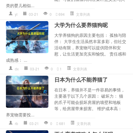
类的婴儿相似...
yl
03-21
0
694
文章列表
大学为什么要养猫狗呢
大学养猫狗的原因主要包括： 孤独与陪
伴： 大学生生活虽然丰富多彩，但社交
活动有限，养宠物可以提供陪伴和安
慰，让生活更加充实和愉悦。 责任感和
成熟感： ...
dx
03-21
0
1
文章列表
日本为什么不能养猫了
在日本，养猫并不是一件容易的事情，
主要基于以下几个原因： 破坏力： 猫
的爪子可能会损坏房屋的墙壁和地板
等，给房屋带来损害。 维护成本高：
养宠物需要投...
rb
03-21
0
681
文章列表