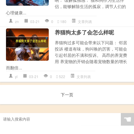
响： 缓解孤独感： 猫和狗作为生活伴
侣，能够解除生活的孤寂，调节人们的
心理健康...
zn
03-21
0
180
文章列表
养猫狗太多了会怎么样呢
养猫狗过多可能会带来以下问题： 邻居
投诉 楼道有味，狗叫唤的厉害，可能会
引起邻居的不满和投诉。 高昂的养宠费
用 养宠物的开销会随着宠物数量的增长
而翻倍...
yl
03-21
0
522
文章列表
下一页
☚