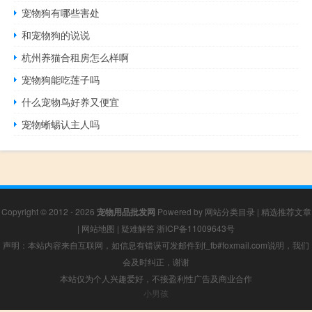
宠物狗有哪些害处
和宠物狗的说说
杭州养猫合租房怎么样啊
宠物狗能吃莲子吗
什么宠物鸟好养又便宜
宠物蜥蜴认主人吗
Copyright © 2012 - 2026
宠物用品批发网
Powered by
网站分类目录
|
精选推荐文章
|
网站地图
|
疑难解答
浙ICP备11009643号
声明：本站内容来自互联网，如信息有错误可发邮件到f_fb#foxmail.com说明，我们
会及时纠正，谢谢
本站仅为个人兴趣爱好，不接盈利性广告及商业合作
小男孩