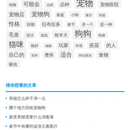
宠物
可能会
品种
宠物医院
动物
品牌
宠物狗
宠物店
家庭
小狗
建议
快递
性格
拉布拉多
技能
是一种
春节
是一个
狗狗
毛发
牧羊犬
清洁
游戏
狗粮
猫咪
疫苗
的人
玩家
猫砂
环境
猫粮
适合
自己的
食物
费用
营养
阿拉斯加
驱虫
猜你想看的文章
养猫怎么样干净一点
哪个地方回收宠物狗
家里养猫需要什么消毒液
春节中有哪些波浪元素图片