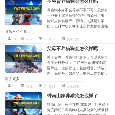
不生育养猫狗会怎么样吗
养猫狗本身不会导致不孕不育。虽然有
一些关于宠物携带的寄生虫如弓形虫可
能对人体健康产生影响，尤其是对孕
妇，但科学研究并未证实养宠物会直接
导致不孕不育...
bs
03-21
0
301
文章列表
父母不养猫狗会怎么样呢
关于父母不养猫狗的影响，可以从多个
角度进行分析： 责任与照顾 养猫狗需
要承担一定的责任，包括喂食、清洁、
医疗保健等。如果父母平时工作繁忙，
家务繁多，...
fm
03-21
0
981
文章列表
钟南山家养猫狗怎么样了
钟南山院士家养猫狗 非常好，他从多个
角度阐述了养猫狗对人类健康的积极影