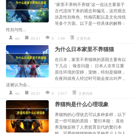
“家里不养狗不养猫”这一说法主要基于
古代流传下来的观念和偏见，这些观念
涉及性别角色、性格匹配以及文化传统
等多个方面。以下是一些具体的解释：
性别与性...
ws
03-21
0
99
文章列表
为什么日本家里不养猫猫
在日本，家里不养猫咪的原因主要有以
下几点： 噪音问题： 日本人非常注重
居住环境的安静，宠物，特别是猫咪，
在夜间或有人经过时可能会发出叫声，
这被认为会...
ws
03-21
0
517
文章列表
养猫狗是什么心理现象
养猫狗的心理状态可以多种多样，以下
是一些可能的原因： 繁衍本能： 喜欢
养宠物反映了人类抚育后代的繁衍本
能。可爱的猫猫狗狗在某种意义上与人