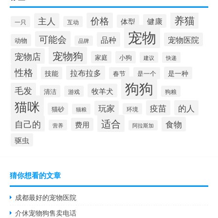
养猫
价格
主人
健康
体型
一只
互动
宠物
可能会
品种
宠物医院
动物
品牌
宠物狗
宠物店
家庭
小狗
建议
快递
性格
拉布拉多
技能
是一种
春节
是一个
狗狗
毛发
牧羊犬
清洁
游戏
狗粮
猫咪
疫苗
的人
玩家
猫砂
环境
猫粮
适合
自己的
食物
费用
营养
阿拉斯加
驱虫
猜你想看的文章
成都最好的宠物医院
介休宠物狗售卖电话