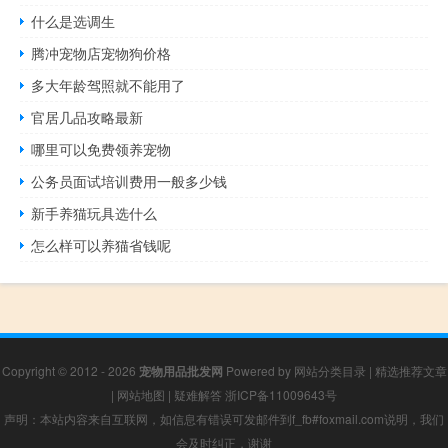
什么是选调生
腾冲宠物店宠物狗价格
多大年龄驾照就不能用了
官居几品攻略最新
哪里可以免费领养宠物
公务员面试培训费用一般多少钱
新手养猫玩具选什么
怎么样可以养猫省钱呢
Copyright © 2012 - 2026
宠物用品批发网
Powered by
网站分类目录
|
精选推荐文章
|
网站地图
|
疑难解答
浙ICP备11009643号
声明：本站内容来自互联网，如信息有错误可发邮件到f_fb#foxmail.com说明，我们
会及时纠正，谢谢