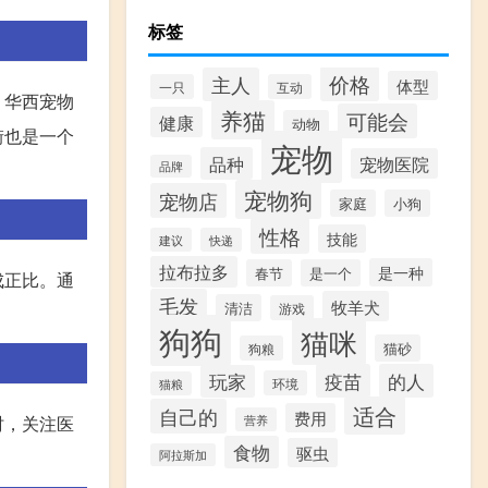
标签
价格
主人
体型
一只
互动
，华西宠物
养猫
可能会
健康
动物
街也是一个
宠物
品种
宠物医院
品牌
宠物狗
宠物店
家庭
小狗
性格
技能
建议
快递
拉布拉多
是一种
春节
是一个
成正比。通
毛发
牧羊犬
清洁
游戏
。
狗狗
猫咪
猫砂
狗粮
疫苗
的人
玩家
环境
猫粮
适合
自己的
费用
时，关注医
营养
食物
驱虫
阿拉斯加