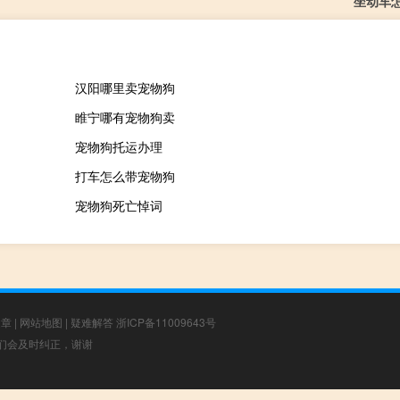
坐动车
汉阳哪里卖宠物狗
睢宁哪有宠物狗卖
宠物狗托运办理
打车怎么带宠物狗
宠物狗死亡悼词
文章
|
网站地图
|
疑难解答
浙ICP备11009643号
，我们会及时纠正，谢谢