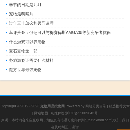
春节的日期是几月
宠物最萌照片
过年三十怎么和领导请理
车评头条：但还可以与梅赛德斯AMGA35等新竞争者抗衡
什么游戏可以养宠物
宝石宠物第一部
办旅游签证需要什么材料
魔方世界最强宠物
Copyright © 2012 - 2026
宠物用品批发网
Powered by
网站分类目录
|
精选推荐文章
|
网站地图
|
疑难解答
浙ICP备11009643号
声明：本站内容来自互联网，如信息有错误可发邮件到f_fb#foxmail.com说明，我们
会及时纠正，谢谢