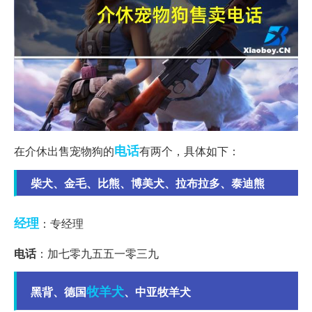
电话
在介休出售宠物狗的
有两个，具体如下：
柴犬、金毛、比熊、博美犬、拉布拉多、泰迪熊
经理
：专经理
电话
：加七零九五五一零三九
牧羊犬
黑背、德国
、中亚牧羊犬