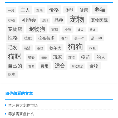
养猫
价格
主人
健康
体型
一只
互动
宠物
可能会
品种
宠物医院
动物
品牌
宠物狗
宠物店
家庭
小狗
建议
快递
性格
拉布拉多
技能
是一种
春节
是一个
狗狗
毛发
牧羊犬
清洁
游戏
狗粮
猫咪
疫苗
的人
玩家
猫砂
环境
猫粮
适合
自己的
食物
费用
营养
阿拉斯加
驱虫
猜你想看的文章
兰州最大宠物市场
养猫需要点什么