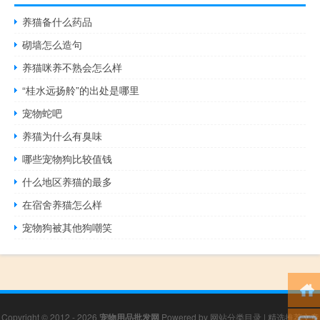
养猫备什么药品
砌墙怎么造句
养猫咪养不熟会怎么样
“桂水远扬舲”的出处是哪里
宠物蛇吧
养猫为什么有臭味
哪些宠物狗比较值钱
什么地区养猫的最多
在宿舍养猫怎么样
宠物狗被其他狗嘲笑
Copyright © 2012 - 2026
宠物用品批发网
Powered by
网站分类目录
|
精选推荐文章