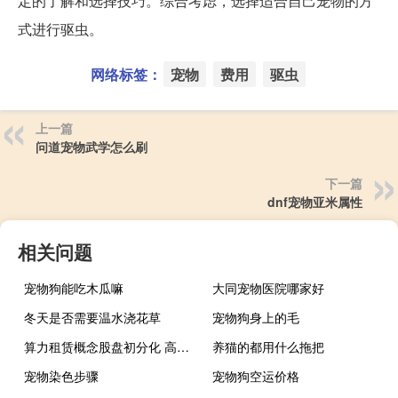
定的了解和选择技巧。综合考虑，选择适合自己宠物的方
式进行驱虫。
网络标签：
宠物
费用
驱虫
上一篇
问道宠物武学怎么刷
下一篇
dnf宠物亚米属性
相关问题
宠物狗能吃木瓜嘛
大同宠物医院哪家好
冬天是否需要温水浇花草
宠物狗身上的毛
算力租赁概念股盘初分化 高新发展7连板
养猫的都用什么拖把
宠物染色步骤
宠物狗空运价格