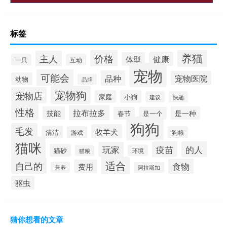
标签
养猫
价格
主人
健康
体型
一只
互动
宠物
可能会
品种
宠物医院
动物
品牌
宠物狗
宠物店
家庭
小狗
建议
快递
性格
拉布拉多
技能
是一种
春节
是一个
狗狗
毛发
牧羊犬
清洁
游戏
狗粮
猫咪
疫苗
的人
玩家
猫砂
环境
猫粮
适合
自己的
食物
费用
营养
阿拉斯加
驱虫
猜你想看的文章