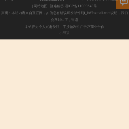
|
网站地图
|
疑难解答
浙ICP备11009643号
声明：本站内容来自互联网，如信息有错误可发邮件到f_fb#foxmail.com说明，我们
会及时纠正，谢谢
本站仅为个人兴趣爱好，不接盈利性广告及商业合作
小男孩