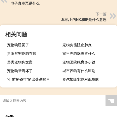
电子真空泵是什么
下一篇
耳机上的NK和IP是什么意思
相关问题
宠物狗睡觉了
宠物狗能阻止肺炎
贵阳买宠物狗在哪
家里养猫咪布置什么
另类宠物狗文案
宠物医院绝育多少钱
宠物狗牙齿坏了
城市养猫有什么区别
“灯前见修竹”的出处是哪里
奥尔加隆宠物对战攻略
☚
公告