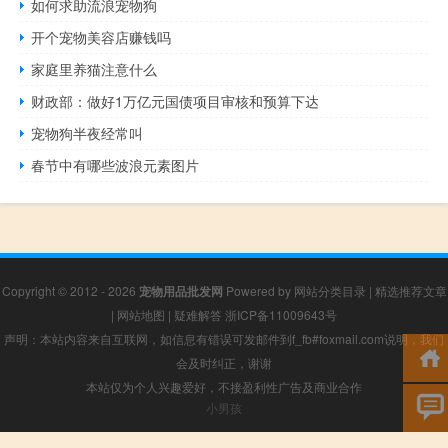
如何求助流浪宠物狗
开个宠物美容店赚钱吗
家庭里养猫注意什么
财政部：做好1万亿元国债项目审核和预算下达
宠物狗半夜经常叫
春节中有哪些波浪元素图片
Copyright © 2012 - 2026
宠物用品批发网
Powered by
网站分类目录
|
精选推荐文章
|
网站地图
|
疑难解答
浙ICP备11009643号
声明：本站内容来自互联网，如信息有错误可发邮件到f_fb#foxmail.com说明，我们
会及时纠正，谢谢
本站仅为个人兴趣爱好，不接盈利性广告及商业合作
小男孩