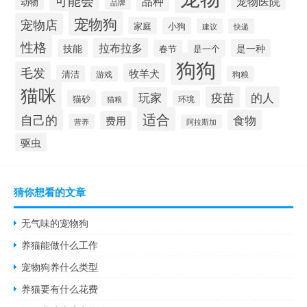
可能会
品种
宠物医院
动物
品牌
宠物狗
宠物店
家庭
小狗
建议
快递
性格
拉布拉多
技能
是一种
春节
是一个
狗狗
毛发
牧羊犬
清洁
游戏
狗粮
猫咪
疫苗
的人
玩家
猫砂
环境
猫粮
适合
自己的
食物
费用
营养
阿拉斯加
驱虫
猜你想看的文章
无气味的宠物狗
养猫能做什么工作
宠物狗养什么类型
养猫要有什么花费