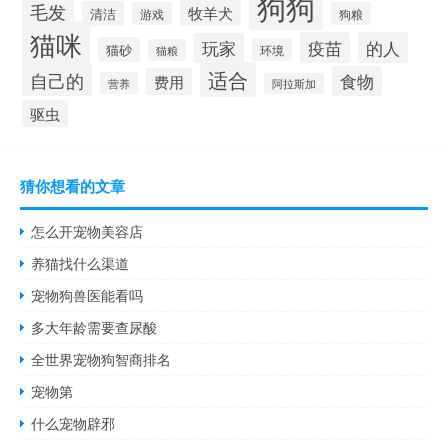
狗狗
毛发
牧羊犬
清洁
游戏
狗粮
猫咪
疫苗
的人
玩家
猫砂
环境
猫粮
适合
自己的
食物
费用
营养
阿拉斯加
驱虫
猜你想看的文章
怎么开宠物美容店
养猫找什么渠道
宠物狗兽医能看吗
多大年龄需要查尿酸
全世界宠物狗智商排名
宠物第
什么宠物辟邪