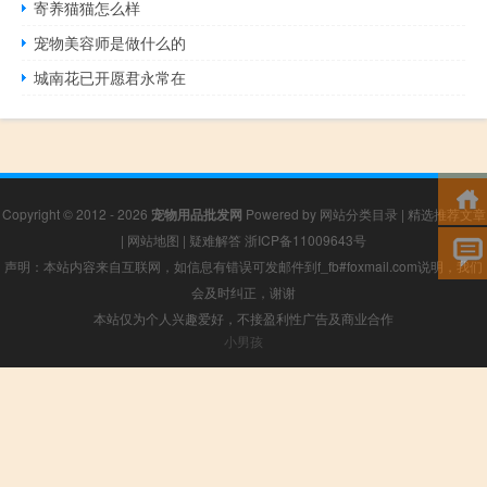
寄养猫猫怎么样
宠物美容师是做什么的
城南花已开愿君永常在
Copyright © 2012 - 2026
宠物用品批发网
Powered by
网站分类目录
|
精选推荐文章
|
网站地图
|
疑难解答
浙ICP备11009643号
声明：本站内容来自互联网，如信息有错误可发邮件到f_fb#foxmail.com说明，我们
会及时纠正，谢谢
本站仅为个人兴趣爱好，不接盈利性广告及商业合作
小男孩