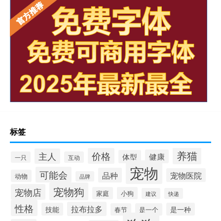
标签
养猫
价格
主人
健康
体型
一只
互动
宠物
可能会
品种
宠物医院
动物
品牌
宠物狗
宠物店
家庭
小狗
建议
快递
性格
拉布拉多
技能
是一种
春节
是一个