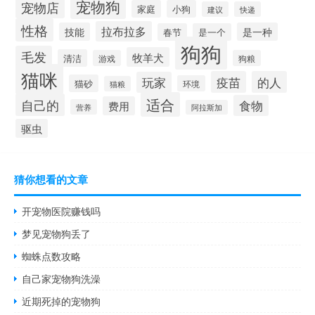
宠物狗
宠物店
家庭
小狗
建议
快递
性格
拉布拉多
技能
是一种
春节
是一个
狗狗
毛发
牧羊犬
清洁
游戏
狗粮
猫咪
疫苗
的人
玩家
猫砂
环境
猫粮
适合
自己的
食物
费用
营养
阿拉斯加
驱虫
猜你想看的文章
开宠物医院赚钱吗
梦见宠物狗丢了
蜘蛛点数攻略
自己家宠物狗洗澡
近期死掉的宠物狗