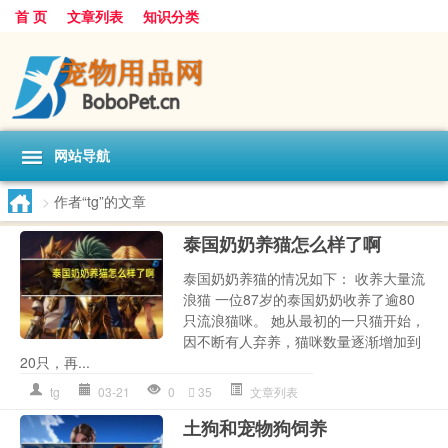
首 页
文章列表
知识分类
网站导航
>
作者“tg”的文章
泰国奶奶养猫怎么样了啊
泰国奶奶养猫的情况如下： 收养大量流
浪猫 一位87岁的泰国奶奶收养了逾80
只流浪猫咪。 她从最初的一只猫开始，
因不断有人弃养，猫咪数量逐渐增加到
20只，再...
tg
03-21
0
35
文章列表
土狗和宠物狗饲养