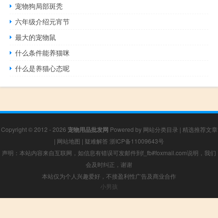
宠物狗局部斑秃
六年级介绍元宵节
最大的宠物鼠
什么条件能养猫咪
什么是养猫心态呢
Copyright © 2012 - 2026
宠物用品批发网
Powered by
网站分类目录
|
精选推荐文章
|
网站地图
|
疑难解答
浙ICP备11009643号
声明：本站内容来自互联网，如信息有错误可发邮件到f_fb#foxmail.com说明，我们
会及时纠正，谢谢
本站仅为个人兴趣爱好，不接盈利性广告及商业合作
小男孩