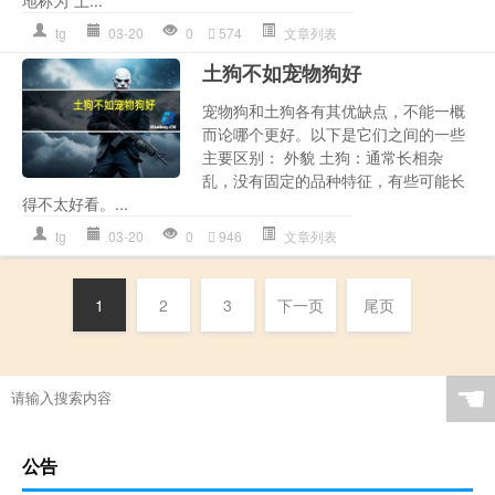
地称为“土...
tg
03-20
0
574
文章列表
土狗不如宠物狗好
宠物狗和土狗各有其优缺点，不能一概
而论哪个更好。以下是它们之间的一些
主要区别： 外貌 土狗：通常长相杂
乱，没有固定的品种特征，有些可能长
得不太好看。...
tg
03-20
0
946
文章列表
1
2
3
下一页
尾页
☚
公告