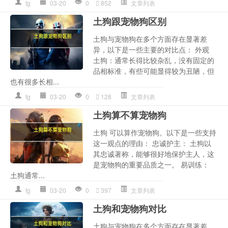
tg
03-20
0
852
文章列表
土狗跟宠物狗区别
土狗与宠物狗在多个方面存在显著差
异，以下是一些主要的对比点： 外观
土狗：通常长得比较杂乱，没有固定的
品相标准，有些可能显得较为丑陋，但
也有很多长相...
tg
03-20
0
128
文章列表
土狗算不算宠物狗
土狗 可以算作宠物狗。以下是一些支持
这一观点的理由： 忠诚护主： 土狗以
其忠诚著称，能够很好地保护主人，这
是宠物狗的重要品质之一。 易训练：
土狗通常...
tg
03-20
0
397
文章列表
土狗和宠物狗对比
土狗与宠物狗在多个方面存在显著差