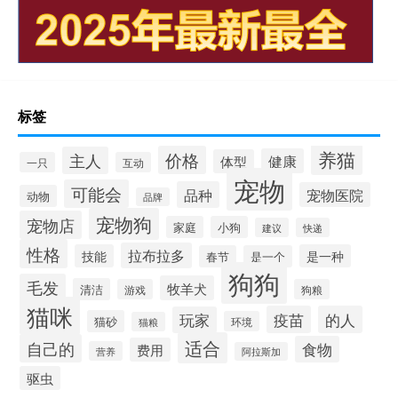
标签
养猫
价格
主人
健康
体型
一只
互动
宠物
可能会
品种
宠物医院
动物
品牌
宠物狗
宠物店
家庭
小狗
建议
快递
性格
拉布拉多
技能
是一种
春节
是一个
狗狗
毛发
牧羊犬
清洁
游戏
狗粮
猫咪
疫苗
的人
玩家
猫砂
环境
猫粮
适合
自己的
食物
费用
营养
阿拉斯加
驱虫