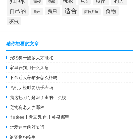
疫苗
的人
玩家
猫砂
环境
猫粮
适合
自己的
食物
费用
营养
阿拉斯加
驱虫
猜你想看的文章
宠物狗一般多大才能吃
家里养猫用什么风扇
不亲近人养猫会怎么样吗
飞机安检时要脱手表吗
我这把刀可是涂了毒的什么梗
宠物狗老人养哪种
“情来何止发真风”的出处是哪里
对爱迪生的颁奖词
给宠物狗接生