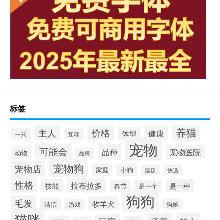
标签
养猫
价格
主人
健康
体型
一只
互动
宠物
可能会
品种
宠物医院
动物
品牌
宠物狗
宠物店
家庭
小狗
建议
快递
性格
拉布拉多
技能
是一种
春节
是一个
狗狗
毛发
牧羊犬
清洁
游戏
狗粮
猫咪