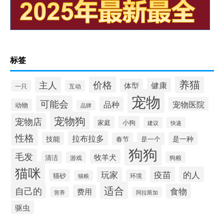
标签
养猫
价格
主人
健康
体型
一只
互动
宠物
可能会
品种
宠物医院
动物
品牌
宠物狗
宠物店
家庭
小狗
建议
快递
性格
拉布拉多
技能
是一种
春节
是一个
狗狗
毛发
牧羊犬
清洁
游戏
狗粮
猫咪
疫苗
的人
玩家
猫砂
环境
猫粮
适合
自己的
食物
费用
营养
阿拉斯加
驱虫