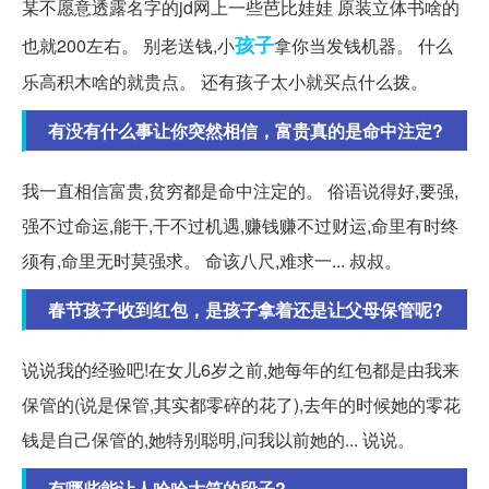
某不愿意透露名字的jd网上一些芭比娃娃 原装立体书啥的
孩子
也就200左右。 别老送钱,小
拿你当发钱机器。 什么
乐高积木啥的就贵点。 还有孩子太小就买点什么拨。
有没有什么事让你突然相信，富贵真的是命中注定?
我一直相信富贵,贫穷都是命中注定的。 俗语说得好,要强,
强不过命运,能干,干不过机遇,赚钱赚不过财运,命里有时终
须有,命里无时莫强求。 命该八尺,难求一... 叔叔。
春节孩子收到红包，是孩子拿着还是让父母保管呢?
说说我的经验吧!在女儿6岁之前,她每年的红包都是由我来
保管的(说是保管,其实都零碎的花了),去年的时候她的零花
钱是自己保管的,她特别聪明,问我以前她的... 说说。
有哪些能让人哈哈大笑的段子?