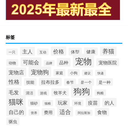
标签
养猫
价格
主人
健康
体型
一只
互动
宠物
可能会
品种
宠物医院
动物
品牌
宠物狗
宠物店
家庭
小狗
建议
快递
性格
拉布拉多
技能
是一种
春节
是一个
狗狗
毛发
牧羊犬
清洁
游戏
狗粮
猫咪
疫苗
的人
玩家
猫砂
环境
猫粮
适合
自己的
食物
费用
营养
阿拉斯加
驱虫