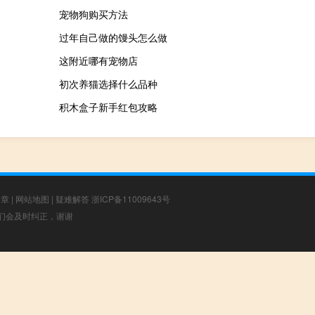
宠物狗购买方法
过年自己做的馒头怎么做
这附近哪有宠物店
初次养猫选择什么品种
积木盒子新手红包攻略
文章
|
网站地图
|
疑难解答
浙ICP备11009643号
，我们会及时纠正，谢谢