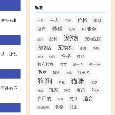
标签
价格
主人
疫并持有相
体型
一只
互动
养猫
可能会
健康
动物
宠物
品种
宠物医院
品牌
宠物狗
宠物店
家庭
小狗
方式，比如
性格
技能
建议
快递
拉布拉多
是一种
春节
是一个
毛发
牧羊犬
清洁
游戏
狗狗
猫咪
猫砂
狗粮
司可能有不
疫苗
的人
玩家
环境
猫粮
适合
自己的
费用
营养
食物
驱虫
阿拉斯加