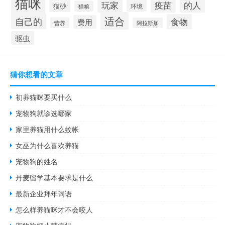
猫咪
疫苗
的人
玩家
猫砂
环境
猫粮
适合
自己的
食物
费用
营养
阿拉斯加
驱虫
猜你想看的文章
初养猫咪要买什么
宠物狗就诊选哪家
家里养猫用什么蚊帐
女巫为什么喜欢养猫
宠物狗的姓名
丹麦留学基本要求是什么
最新企业拜年词语
怎么样养猫咪才不会咬人