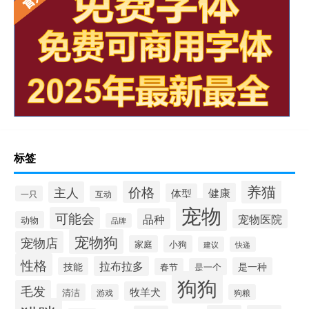
标签
养猫
价格
主人
健康
体型
一只
互动
宠物
可能会
品种
宠物医院
动物
品牌
宠物狗
宠物店
家庭
小狗
建议
快递
性格
拉布拉多
技能
是一种
春节
是一个
狗狗
毛发
牧羊犬
清洁
游戏
狗粮