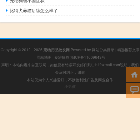
宠物狗细小菌症状
比特犬养猫后续怎么样了
Copyright © 2012 - 2026
宠物用品批发网
Powered by
网站分类目录
|
精选推荐文章
|
网站地图
|
疑难解答
浙ICP备11009643号
声明：本站内容来自互联网，如信息有错误可发邮件到f_fb#foxmail.com说明，我们
会及时纠正，谢谢
本站仅为个人兴趣爱好，不接盈利性广告及商业合作
小男孩