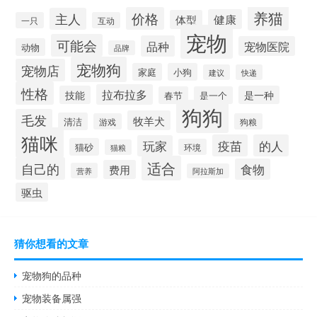
养猫
价格
主人
健康
体型
一只
互动
宠物
可能会
品种
宠物医院
动物
品牌
宠物狗
宠物店
家庭
小狗
建议
快递
性格
拉布拉多
技能
是一种
春节
是一个
狗狗
毛发
牧羊犬
清洁
游戏
狗粮
猫咪
疫苗
的人
玩家
猫砂
环境
猫粮
适合
自己的
食物
费用
营养
阿拉斯加
驱虫
猜你想看的文章
宠物狗的品种
宠物装备属强