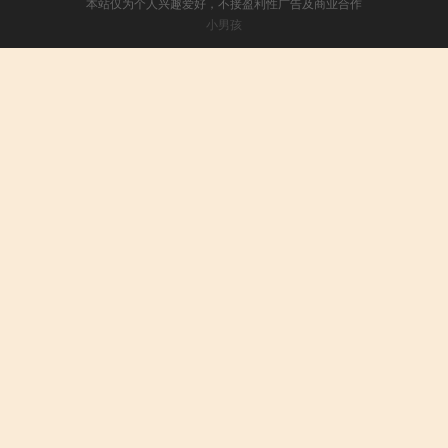
本站仅为个人兴趣爱好，不接盈利性广告及商业合作
小男孩