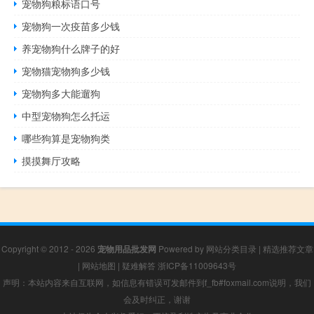
宠物狗粮标语口号
宠物狗一次疫苗多少钱
养宠物狗什么牌子的好
宠物猫宠物狗多少钱
宠物狗多大能遛狗
中型宠物狗怎么托运
哪些狗算是宠物狗类
摸摸舞厅攻略
Copyright © 2012 - 2026
宠物用品批发网
Powered by
网站分类目录
|
精选推荐文章
|
网站地图
|
疑难解答
浙ICP备11009643号
声明：本站内容来自互联网，如信息有错误可发邮件到f_fb#foxmail.com说明，我们
会及时纠正，谢谢