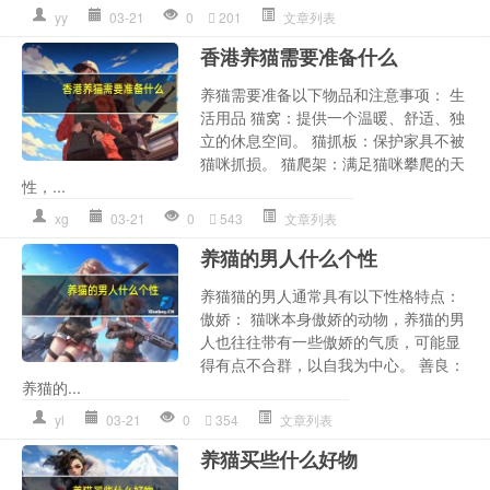
yy
03-21
0
201
文章列表
香港养猫需要准备什么
养猫需要准备以下物品和注意事项： 生
活用品 猫窝：提供一个温暖、舒适、独
立的休息空间。 猫抓板：保护家具不被
猫咪抓损。 猫爬架：满足猫咪攀爬的天
性，...
xg
03-21
0
543
文章列表
养猫的男人什么个性
养猫猫的男人通常具有以下性格特点：
傲娇： 猫咪本身傲娇的动物，养猫的男
人也往往带有一些傲娇的气质，可能显
得有点不合群，以自我为中心。 善良：
养猫的...
yl
03-21
0
354
文章列表
养猫买些什么好物