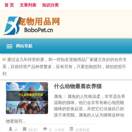
首 页
文章列表
知识分类
网站导航
✉
通过这几年经营积累，和一些知名宠物用品厂家建立良好的合作关
系，目前经营产品种类繁多，应有尽有，只要您能想到，就怕您想不
到
什么动物最喜欢养猫
属兔： 属兔的人性格温柔，非常适合养
温顺的猫咪。他们会非常有耐心地照顾
猫咪的饮食起居，并把它们当做自己的
孩子来照顾。属兔的人认为猫咪这种动
物更能符...
sl
03-21
0
410
文章列表