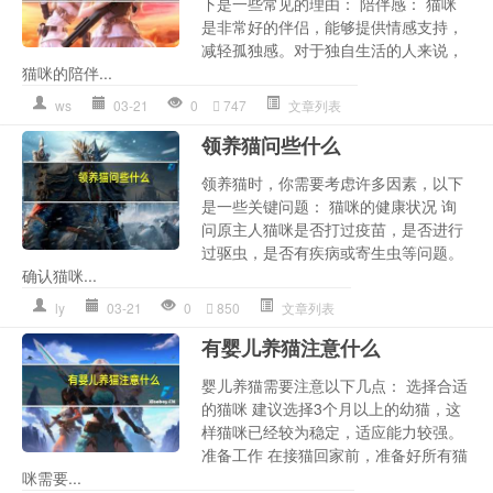
下是一些常见的理由： 陪伴感： 猫咪
是非常好的伴侣，能够提供情感支持，
减轻孤独感。对于独自生活的人来说，
猫咪的陪伴...
ws
03-21
0
747
文章列表
领养猫问些什么
领养猫时，你需要考虑许多因素，以下
是一些关键问题： 猫咪的健康状况 询
问原主人猫咪是否打过疫苗，是否进行
过驱虫，是否有疾病或寄生虫等问题。
确认猫咪...
ly
03-21
0
850
文章列表
有婴儿养猫注意什么
婴儿养猫需要注意以下几点： 选择合适
的猫咪 建议选择3个月以上的幼猫，这
样猫咪已经较为稳定，适应能力较强。
准备工作 在接猫回家前，准备好所有猫
咪需要...