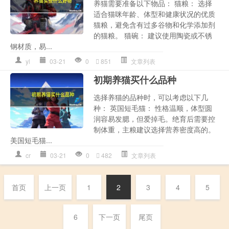
养猫需要准备以下物品： 猫粮： 选择
适合猫咪年龄、体型和健康状况的优质
猫粮，避免含有过多谷物和化学添加剂
的猫粮。 猫碗： 建议使用陶瓷或不锈
钢材质，易...
yl
03-21
0
851
文章列表
初期养猫买什么品种
选择养猫的品种时，可以考虑以下几
种： 英国短毛猫： 性格温顺，体型圆
润容易发腮，但爱掉毛。绝育后需要控
制体重，主粮建议选择营养密度高的。
美国短毛猫...
cr
03-21
0
482
文章列表
首页
上一页
1
2
3
4
5
6
下一页
尾页