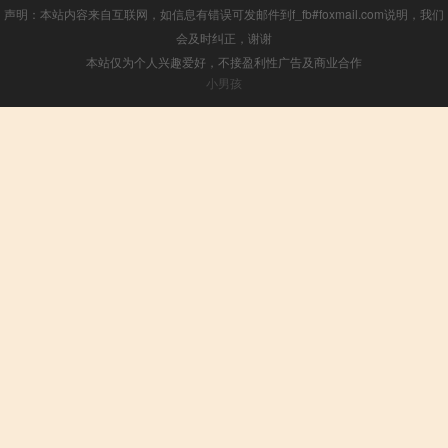
声明：本站内容来自互联网，如信息有错误可发邮件到f_fb#foxmail.com说明，我们
会及时纠正，谢谢
本站仅为个人兴趣爱好，不接盈利性广告及商业合作
小男孩