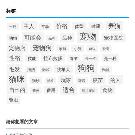
标签
养猫
价格
主人
健康
体型
一只
互动
宠物
可能会
品种
宠物医院
动物
品牌
宠物狗
宠物店
家庭
小狗
建议
快递
性格
拉布拉多
技能
是一种
春节
是一个
狗狗
毛发
牧羊犬
清洁
游戏
狗粮
猫咪
疫苗
的人
玩家
猫砂
环境
猫粮
适合
自己的
食物
费用
营养
阿拉斯加
驱虫
猜你想看的文章