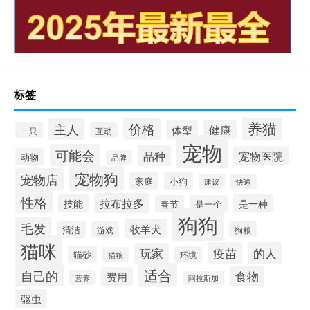
标签
养猫
价格
主人
健康
体型
一只
互动
宠物
可能会
品种
宠物医院
动物
品牌
宠物狗
宠物店
家庭
小狗
建议
快递
性格
拉布拉多
技能
是一种
春节
是一个
狗狗
毛发
牧羊犬
清洁
游戏
狗粮
猫咪
疫苗
的人
玩家
猫砂
环境
猫粮
适合
自己的
食物
费用
营养
阿拉斯加
驱虫