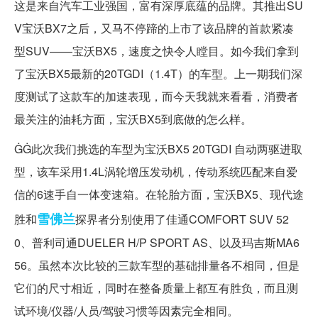
这是来自汽车工业强国，富有深厚底蕴的品牌。其推出SU
V宝沃BX7之后，又马不停蹄的上市了该品牌的首款紧凑
型SUV——宝沃BX5，速度之快令人瞠目。如今我们拿到
了宝沃BX5最新的20TGDI（1.4T）的车型。上一期我们深
度测试了这款车的加速表现，而今天我就来看看，消费者
最关注的油耗方面，宝沃BX5到底做的怎么样。
ĠĠ此次我们挑选的车型为宝沃BX5 20TGDI 自动两驱进取
型，该车采用1.4L涡轮增压发动机，传动系统匹配来自爱
信的6速手自一体变速箱。在轮胎方面，宝沃BX5、现代途
雪佛兰
胜和
探界者分别使用了佳通COMFORT SUV 52
0、普利司通DUELER H/P SPORT AS、以及玛吉斯MA6
56。虽然本次比较的三款车型的基础排量各不相同，但是
它们的尺寸相近，同时在整备质量上都互有胜负，而且测
试环境/仪器/人员/驾驶习惯等因素完全相同。