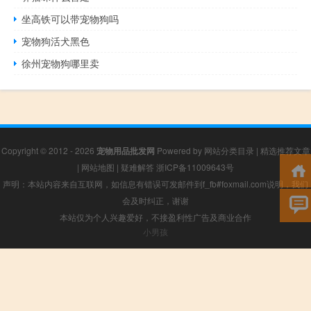
坐高铁可以带宠物狗吗
宠物狗活犬黑色
徐州宠物狗哪里卖
Copyright © 2012 - 2026
宠物用品批发网
Powered by
网站分类目录
|
精选推荐文章
|
网站地图
|
疑难解答
浙ICP备11009643号
声明：本站内容来自互联网，如信息有错误可发邮件到f_fb#foxmail.com说明，我们
会及时纠正，谢谢
本站仅为个人兴趣爱好，不接盈利性广告及商业合作
小男孩