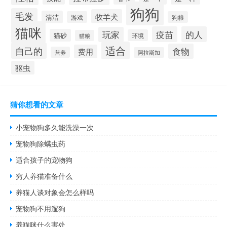
狗狗
毛发
牧羊犬
清洁
游戏
狗粮
猫咪
疫苗
的人
玩家
猫砂
环境
猫粮
适合
自己的
食物
费用
营养
阿拉斯加
驱虫
猜你想看的文章
小宠物狗多久能洗澡一次
宠物狗除螨虫药
适合孩子的宠物狗
穷人养猫准备什么
养猫人谈对象会怎么样吗
宠物狗不用遛狗
养猫咪什么害处