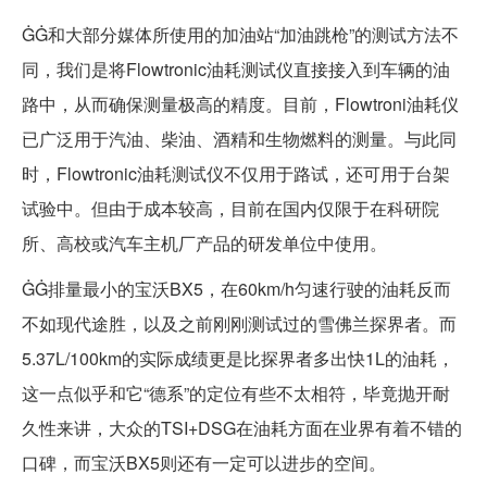
ĠĠ和大部分媒体所使用的加油站“加油跳枪”的测试方法不
同，我们是将Flowtronic油耗测试仪直接接入到车辆的油
路中，从而确保测量极高的精度。目前，Flowtroni油耗仪
已广泛用于汽油、柴油、酒精和生物燃料的测量。与此同
时，Flowtronic油耗测试仪不仅用于路试，还可用于台架
试验中。但由于成本较高，目前在国内仅限于在科研院
所、高校或汽车主机厂产品的研发单位中使用。
ĠĠ排量最小的宝沃BX5，在60km/h匀速行驶的油耗反而
不如现代途胜，以及之前刚刚测试过的雪佛兰探界者。而
5.37L/100km的实际成绩更是比探界者多出快1L的油耗，
这一点似乎和它“德系”的定位有些不太相符，毕竟抛开耐
久性来讲，大众的TSI+DSG在油耗方面在业界有着不错的
口碑，而宝沃BX5则还有一定可以进步的空间。