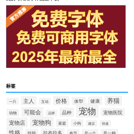
标签
养猫
价格
主人
健康
体型
一只
互动
宠物
可能会
品种
宠物医院
动物
品牌
宠物狗
宠物店
家庭
小狗
建议
快递
性格
拉布拉多
技能
是一种
春节
是一个