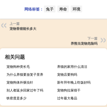
网络标签：
兔子
寿命
环境
上一篇
宠物香猪能长多大
下一篇
养熊当宠物危险吗
相关问题
宠物狗种类长毛
养猫的家用什么清洁
为什么养猫要放笼子里养
宠物店要狗吗
宠物狗体外驱虫针
新年拜年晚上吃饭好吗
别人都返乡回家过年了吗
宠物狗拉屎很干
铁密度是多少
过年最大毒品