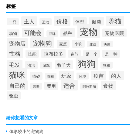
标签
养猫
价格
主人
健康
体型
一只
互动
宠物
可能会
品种
宠物医院
动物
品牌
宠物狗
宠物店
家庭
小狗
建议
快递
性格
拉布拉多
技能
是一种
春节
是一个
狗狗
毛发
牧羊犬
清洁
游戏
狗粮
猫咪
疫苗
的人
玩家
猫砂
环境
猫粮
适合
自己的
食物
费用
营养
阿拉斯加
驱虫
猜你想看的文章
体形较小的宠物狗