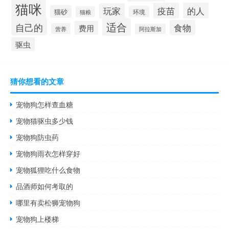
猫咪
疫苗
的人
玩家
猫砂
环境
猫粮
适合
自己的
食物
费用
营养
阿拉斯加
驱虫
猜你想看的文章
宠物狗怎样查血糖
宠物猫驱虫多少钱
宠物狗防虫药
宠物狗雨衣怎样穿好
宠物狐狸吃什么食物
品酒师如何考取的
哪里有卖松狮宠物狗
宠物狗上楼梯