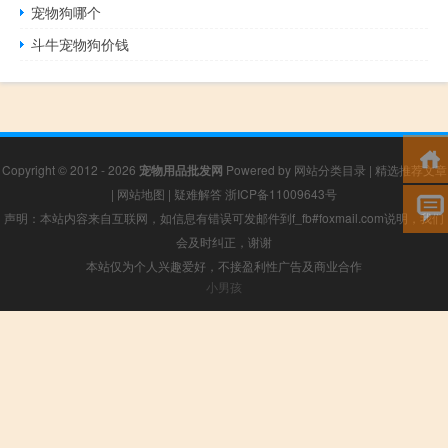
宠物狗哪个
斗牛宠物狗价钱
Copyright © 2012 - 2026
宠物用品批发网
Powered by
网站分类目录
|
精选推荐文章
|
网站地图
|
疑难解答
浙ICP备11009643号
声明：本站内容来自互联网，如信息有错误可发邮件到f_fb#foxmail.com说明，我们
会及时纠正，谢谢
本站仅为个人兴趣爱好，不接盈利性广告及商业合作
小男孩