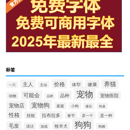
标签
养猫
价格
主人
健康
体型
一只
互动
宠物
可能会
品种
宠物医院
动物
品牌
宠物狗
宠物店
家庭
小狗
建议
快递
性格
拉布拉多
技能
是一种
春节
是一个
狗狗
毛发
牧羊犬
清洁
游戏
狗粮