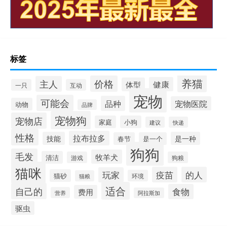
标签
养猫
价格
主人
健康
体型
一只
互动
宠物
可能会
品种
宠物医院
动物
品牌
宠物狗
宠物店
家庭
小狗
建议
快递
性格
拉布拉多
技能
是一种
春节
是一个
狗狗
毛发
牧羊犬
清洁
游戏
狗粮
猫咪
疫苗
的人
玩家
猫砂
环境
猫粮
适合
自己的
食物
费用
营养
阿拉斯加
驱虫