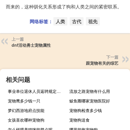
而来的，这种驯化关系形成了狗和人类之间的紧密联系。
网络标签：
人类
古代
祖先
上一篇
dnf活动勇士宠物属性
下一篇
跟宠物有关的综艺
相关问题
事业单位退休人员返聘规定是如何的
流放之路宠物有什么用
宠物鹰多少钱一只
鲅鱼圈哪家宠物医院好
梦幻西游地府点技能
宠物狗检查多少钱
女孩喜欢哪种宠物狗
宠物狗送食
怎么样喂养猫咪能胖点呢
哪里能救宠物狗