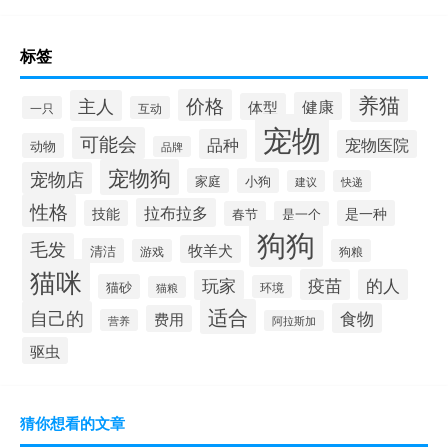
标签
养猫
价格
主人
健康
体型
一只
互动
宠物
可能会
品种
宠物医院
动物
品牌
宠物狗
宠物店
家庭
小狗
建议
快递
性格
拉布拉多
技能
是一种
春节
是一个
狗狗
毛发
牧羊犬
清洁
游戏
狗粮
猫咪
疫苗
的人
玩家
猫砂
环境
猫粮
适合
自己的
食物
费用
营养
阿拉斯加
驱虫
猜你想看的文章