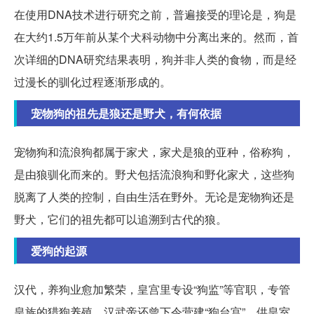
在使用DNA技术进行研究之前，普遍接受的理论是，狗是
在大约1.5万年前从某个犬科动物中分离出来的。然而，首
次详细的DNA研究结果表明，狗并非人类的食物，而是经
过漫长的驯化过程逐渐形成的。
宠物狗的祖先是狼还是野犬，有何依据
宠物狗和流浪狗都属于家犬，家犬是狼的亚种，俗称狗，
是由狼驯化而来的。野犬包括流浪狗和野化家犬，这些狗
脱离了人类的控制，自由生活在野外。无论是宠物狗还是
野犬，它们的祖先都可以追溯到古代的狼。
爱狗的起源
汉代，养狗业愈加繁荣，皇宫里专设“狗监”等官职，专管
皇族的猎狗养殖。汉武帝还曾下令营建“狗台宫”，供皇室