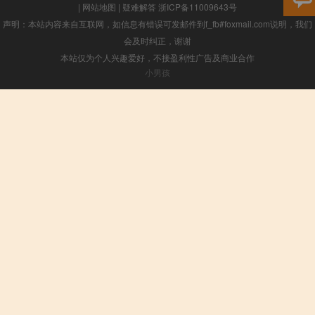
|
网站地图
|
疑难解答
浙ICP备11009643号
声明：本站内容来自互联网，如信息有错误可发邮件到f_fb#foxmail.com说明，我们
会及时纠正，谢谢
本站仅为个人兴趣爱好，不接盈利性广告及商业合作
小男孩