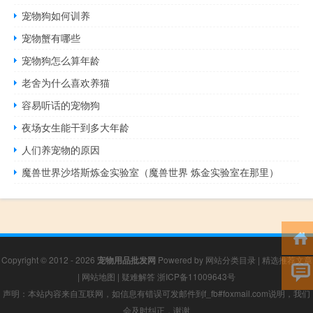
宠物狗如何训养
宠物蟹有哪些
宠物狗怎么算年龄
老舍为什么喜欢养猫
容易听话的宠物狗
夜场女生能干到多大年龄
人们养宠物的原因
魔兽世界沙塔斯炼金实验室（魔兽世界 炼金实验室在那里）
Copyright © 2012 - 2026
宠物用品批发网
Powered by
网站分类目录
|
精选推荐文章
|
网站地图
|
疑难解答
浙ICP备11009643号
声明：本站内容来自互联网，如信息有错误可发邮件到f_fb#foxmail.com说明，我们
会及时纠正，谢谢