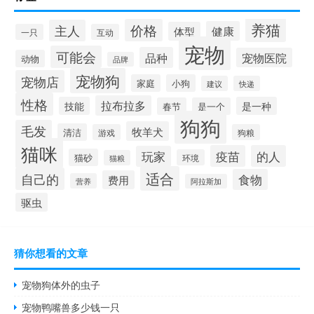
养猫
价格
主人
健康
体型
一只
互动
宠物
可能会
品种
宠物医院
动物
品牌
宠物狗
宠物店
家庭
小狗
建议
快递
性格
拉布拉多
技能
是一种
春节
是一个
狗狗
毛发
牧羊犬
清洁
游戏
狗粮
猫咪
疫苗
的人
玩家
猫砂
环境
猫粮
适合
自己的
食物
费用
营养
阿拉斯加
驱虫
猜你想看的文章
宠物狗体外的虫子
宠物鸭嘴兽多少钱一只