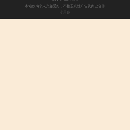
本站仅为个人兴趣爱好，不接盈利性广告及商业合作
小男孩