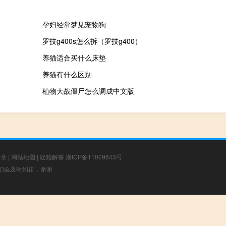
孕妇经常梦见宠物狗
罗技g400s怎么拆（罗技g400）
养猫适合买什么床垫
养猫有什么区别
植物大战僵尸怎么调成中文版
文章
|
网站地图
|
疑难解答
浙ICP备11009643号
，我们会及时纠正，谢谢