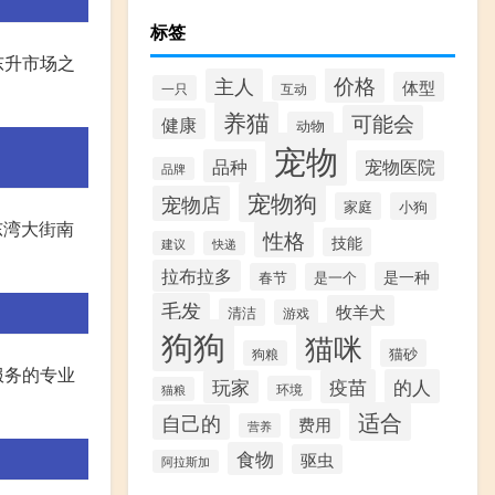
标签
东升市场之
价格
主人
体型
一只
互动
养猫
可能会
健康
动物
宠物
品种
宠物医院
品牌
宠物狗
宠物店
家庭
小狗
东湾大街南
性格
技能
建议
快递
拉布拉多
是一种
春节
是一个
毛发
牧羊犬
清洁
游戏
狗狗
猫咪
猫砂
狗粮
服务的专业
疫苗
的人
玩家
环境
猫粮
适合
自己的
费用
营养
食物
驱虫
阿拉斯加