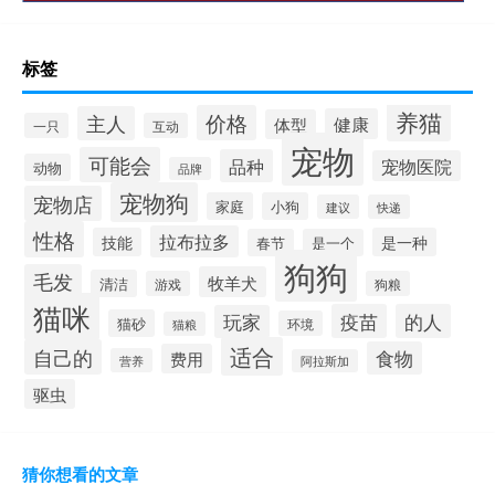
标签
养猫
价格
主人
健康
体型
一只
互动
宠物
可能会
品种
宠物医院
动物
品牌
宠物狗
宠物店
家庭
小狗
建议
快递
性格
拉布拉多
技能
是一种
春节
是一个
狗狗
毛发
牧羊犬
清洁
游戏
狗粮
猫咪
疫苗
的人
玩家
猫砂
环境
猫粮
适合
自己的
食物
费用
营养
阿拉斯加
驱虫
猜你想看的文章