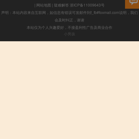
|
网站地图
|
疑难解答
浙ICP备11009643号
声明：本站内容来自互联网，如信息有错误可发邮件到f_fb#foxmail.com说明，我们
会及时纠正，谢谢
本站仅为个人兴趣爱好，不接盈利性广告及商业合作
小男孩