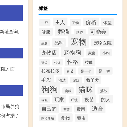
标签
价格
主人
体型
一只
互动
养猫
可能会
个新址查询。
健康
动物
宠物
品种
宠物医院
品牌
宠物狗
宠物店
家庭
小狗
性格
技能
建议
快递
医院方面，
拉布拉多
是一种
春节
是一个
毛发
牧羊犬
清洁
游戏
狗狗
猫咪
猫砂
狗粮
疫苗
的人
玩家
环境
猫粮
，市民养狗
适合
自己的
费用
营养
比例占据了
食物
驱虫
阿拉斯加