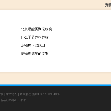
宠
北京哪能买到宠物狗
什么季节养狗养猫
宠物狗下巴脱臼
宠物狗搞笑的文案
文章
|
网站地图
|
疑难解答
浙ICP备11009643号
，我们会及时纠正，谢谢