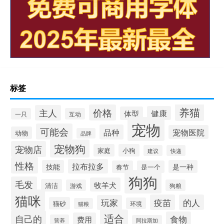
标签
养猫
价格
主人
健康
体型
一只
互动
宠物
可能会
品种
宠物医院
动物
品牌
宠物狗
宠物店
家庭
小狗
建议
快递
性格
拉布拉多
技能
是一种
春节
是一个
狗狗
毛发
牧羊犬
清洁
游戏
狗粮
猫咪
疫苗
的人
玩家
猫砂
环境
猫粮
适合
自己的
食物
费用
营养
阿拉斯加