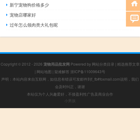
新宁宠物狗价格多少
宠物店哪家好
过年怎么领肉类大礼包呢
Copyright © 2012 - 2026
宠物用品批发网
Powered by
网站分类目录
|
精选推荐文章
|
网站地图
|
疑难解答
浙ICP备11009643号
声明：本站内容来自互联网，如信息有错误可发邮件到f_fb#foxmail.com说明，我们
会及时纠正，谢谢
本站仅为个人兴趣爱好，不接盈利性广告及商业合作
小男孩