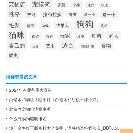
宠物狗
宠物店
家庭
小狗
建议
快递
性格
拉布拉多
技能
是一种
春节
是一个
狗狗
毛发
牧羊犬
清洁
游戏
狗粮
猫咪
疫苗
的人
玩家
猫砂
环境
猫粮
适合
自己的
食物
费用
营养
阿拉斯加
驱虫
猜你想看的文章
2024年有哪些重大赛事
白蜡木和胡桃木哪个好（白蜡木和胡桃木哪个好）
北京养宠物狗注意事项
什么宠物狗聪明排名
澳门金牛版正版资料大全免费，浑朴精选答案落实_DDT0.58