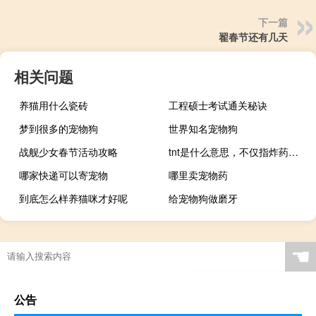
下一篇
翟春节还有几天
相关问题
养猫用什么瓷砖
工程硕士考试通关秘诀
梦到很多的宠物狗
世界知名宠物狗
战舰少女春节活动攻略
tnt是什么意思，不仅指炸药，还指时代少年团什么梗
哪家快递可以寄宠物
哪里卖宠物药
到底怎么样养猫咪才好呢
给宠物狗做磨牙
☚
公告