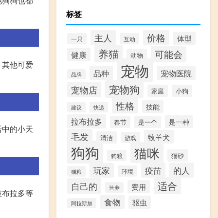
他狗狗也都
标签
价格
主人
体型
一只
互动
养猫
可能会
健康
动物
，其他可爱
宠物
品种
宠物医院
品牌
宠物狗
宠物店
家庭
小狗
性格
技能
建议
快递
拉布拉多
是一种
春节
是一个
活中的小天
毛发
牧羊犬
清洁
游戏
狗狗
猫咪
猫砂
狗粮
疫苗
的人
玩家
环境
猫粮
适合
自己的
费用
营养
拉布拉多等
食物
驱虫
阿拉斯加