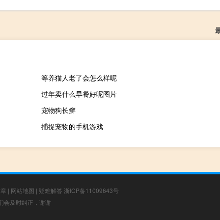
等养猫人老了会怎么样呢
过年卖什么早餐好呢图片
宠物狗长癣
捕捉宠物的手机游戏
文章
|
网站地图
|
疑难解答
浙ICP备11009643号
，我们会及时纠正，谢谢