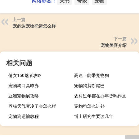
网络标签：
天书
奇谈
宠物
上一篇
宠必达宠物托运怎么样
下一篇
宠物美容介绍
相关问题
倩女150魅者攻略
高速上能带宠物狗
宠物狗口臭咋办
宠物狗剪断尾巴
亚洲宠物展攻略
农村过年都在办年货吗作文
养猫天气变冷了会怎么样
宠物狗怎么进补
宠物狗运输教程
博士研究生要读几年