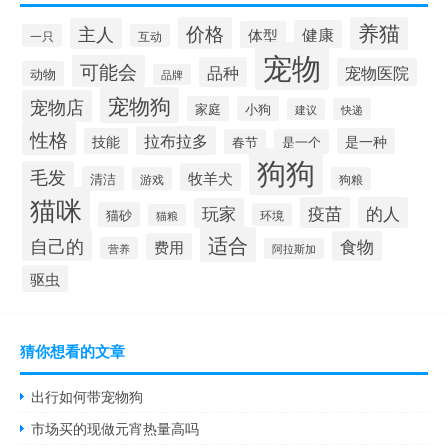
养猫
价格
主人
健康
体型
一只
互动
宠物
可能会
品种
宠物医院
动物
品牌
宠物狗
宠物店
家庭
小狗
建议
快递
性格
拉布拉多
技能
是一种
春节
是一个
狗狗
毛发
牧羊犬
清洁
游戏
狗粮
猫咪
疫苗
的人
玩家
猫砂
环境
猫粮
适合
自己的
食物
费用
营养
阿拉斯加
驱虫
猜你想看的文章
出行如何带宠物狗
市场买的现做元宵热量高吗