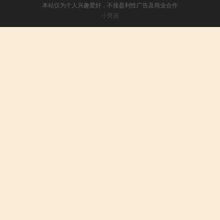
本站仅为个人兴趣爱好，不接盈利性广告及商业合作
小男孩