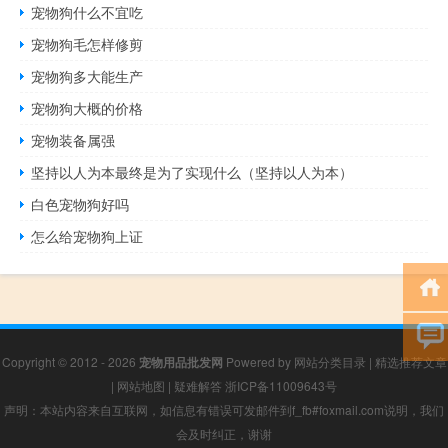
宠物狗什么不宜吃
宠物狗毛怎样修剪
宠物狗多大能生产
宠物狗大概的价格
宠物装备属强
坚持以人为本最终是为了实现什么（坚持以人为本）
白色宠物狗好吗
怎么给宠物狗上证
Copyright © 2012 - 2026
宠物用品批发网
Powered by
网站分类目录
|
精选推荐文章
|
网站地图
|
疑难解答
浙ICP备11009643号
声明：本站内容来自互联网，如信息有错误可发邮件到f_fb#foxmail.com说明，我们
会及时纠正，谢谢