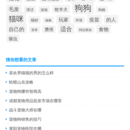
狗狗
毛发
牧羊犬
清洁
游戏
狗粮
猫咪
疫苗
的人
玩家
猫砂
环境
猫粮
适合
自己的
食物
费用
营养
阿拉斯加
驱虫
猜你想看的文章
喜欢养猫猫的男的怎么样
蛤蟆山岳攻略
宠物狗哪些智商高
成都宠物用品批发市场在哪里
战斗宠物大师在哪
宠物狗销售的技巧
莱阳宠物医院在哪