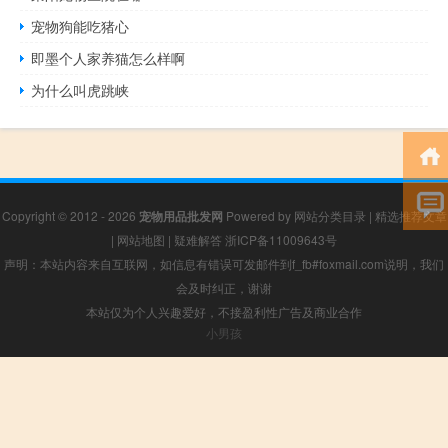
宠物狗能吃猪心
即墨个人家养猫怎么样啊
为什么叫虎跳峡
Copyright © 2012 - 2026
宠物用品批发网
Powered by
网站分类目录
|
精选推荐文章
|
网站地图
|
疑难解答
浙ICP备11009643号
声明：本站内容来自互联网，如信息有错误可发邮件到f_fb#foxmail.com说明，我们
会及时纠正，谢谢
本站仅为个人兴趣爱好，不接盈利性广告及商业合作
小男孩