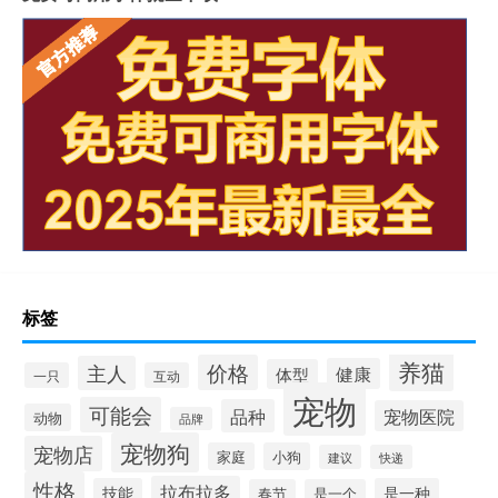
标签
养猫
价格
主人
健康
体型
一只
互动
宠物
可能会
品种
宠物医院
动物
品牌
宠物狗
宠物店
家庭
小狗
建议
快递
性格
拉布拉多
技能
是一种
春节
是一个