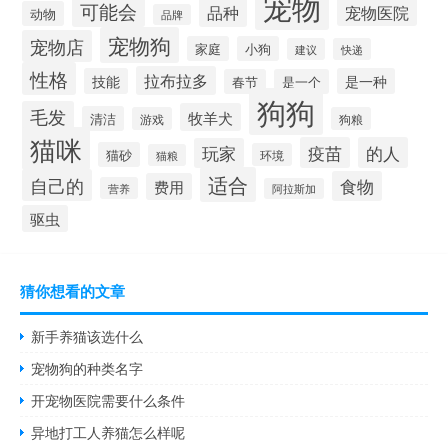
宠物
可能会
品种
宠物医院
动物
品牌
宠物狗
宠物店
家庭
小狗
建议
快递
性格
拉布拉多
技能
是一种
春节
是一个
狗狗
毛发
牧羊犬
清洁
游戏
狗粮
猫咪
疫苗
的人
玩家
猫砂
环境
猫粮
适合
自己的
食物
费用
营养
阿拉斯加
驱虫
猜你想看的文章
新手养猫该选什么
宠物狗的种类名字
开宠物医院需要什么条件
异地打工人养猫怎么样呢