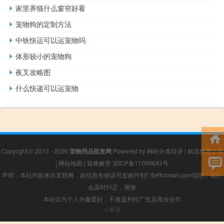
家里养猫什么窗帘好看
宠物狗的定制方法
中铁快运可以运宠物吗
体形较小的宠物狗
夜叉攻略图
什么快递可以运宠物
Copyright © 2012 - 2026
宠物用品批发网
Powered by
网站分类目录
|
精选推荐文章
|
网站地图
|
疑难解答
浙ICP备11009643号
声明：本站内容来自互联网，如信息有错误可发邮件到f_fb#foxmail.com说明，我们
会及时纠正，谢谢
本站仅为个人兴趣爱好，不接盈利性广告及商业合作
小男孩