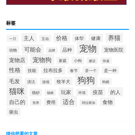
标签
养猫
价格
主人
健康
体型
一只
互动
宠物
可能会
品种
宠物医院
动物
品牌
宠物狗
宠物店
家庭
小狗
建议
快递
性格
拉布拉多
技能
是一种
春节
是一个
狗狗
毛发
牧羊犬
清洁
游戏
狗粮
猫咪
疫苗
的人
玩家
猫砂
环境
猫粮
适合
自己的
食物
费用
营养
阿拉斯加
驱虫
猜你想看的文章