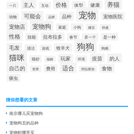
养猫
价格
主人
健康
体型
一只
互动
宠物
可能会
品种
宠物医院
动物
品牌
宠物狗
宠物店
家庭
小狗
建议
快递
性格
拉布拉多
技能
是一种
春节
是一个
狗狗
毛发
牧羊犬
清洁
游戏
狗粮
猫咪
疫苗
的人
玩家
猫砂
环境
猫粮
适合
自己的
食物
费用
营养
阿拉斯加
驱虫
猜你想看的文章
南京哪儿买宠物狗
宠物狗丑的品种
宠物蛇哪里买