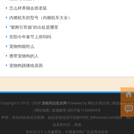
怎么样养猫会抓老鼠
内燃机车的型号（内燃机车大全）
“紫阁引宵烟”的出处是哪里
安阳今年春节上班吗吗
宠物狗能吃么
携带宠物狗的人
宠物狗跳楼啥原因
Copyright © 2012 - 2026
宠物用品批发网
Powered by
网站分类目录
|
精选推荐文章
|
网站地图
|
疑难解答
浙ICP备11009643号
声明：本站内容来自互联网，如信息有错误可发邮件到f_fb#foxmail.com说明，我们
会及时纠正，谢谢
本站仅为个人兴趣爱好，不接盈利性广告及商业合作