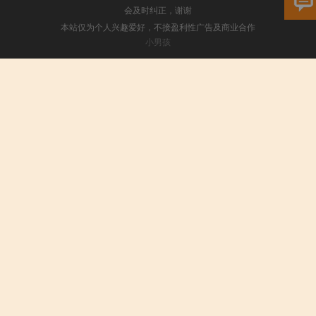
会及时纠正，谢谢
本站仅为个人兴趣爱好，不接盈利性广告及商业合作
小男孩