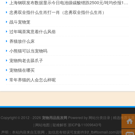
上海钢联发布数据显示今日电池级碳酸锂跌2500元/吨均价报18.6万元/吨
忠勇双全指什么生肖打一肖（忠勇双全指什么生肖）
战斗宠物笼
过年喝茶寓意着什么风俗
养猫放什么床
小熊猫可以当宠物吗
宠物狗老去舔爪子
宠物猫在哪买
常年养猫的人会怎么样呢
Copyright © 2012 - 2026
宠物用品批发网
Powered by
网站分类目录
|
精选推荐文章
|
网站地图
|
疑难解答
浙ICP备11009643号
声明：本站内容来自互联网，如信息有错误可发邮件到f_fb#foxmail.com说明，我们