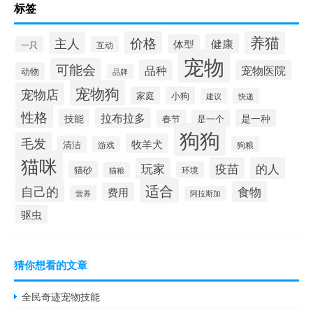
标签
养猫
价格
主人
健康
体型
一只
互动
宠物
可能会
品种
宠物医院
动物
品牌
宠物狗
宠物店
家庭
小狗
建议
快递
性格
拉布拉多
技能
是一种
春节
是一个
狗狗
毛发
牧羊犬
清洁
游戏
狗粮
猫咪
疫苗
的人
玩家
猫砂
环境
猫粮
适合
自己的
食物
费用
营养
阿拉斯加
驱虫
猜你想看的文章
全民奇迹宠物技能