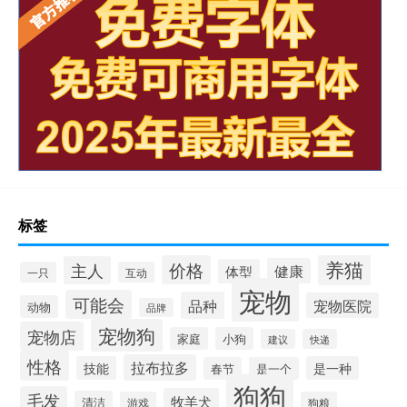
标签
养猫
价格
主人
健康
体型
一只
互动
宠物
可能会
品种
宠物医院
动物
品牌
宠物狗
宠物店
家庭
小狗
建议
快递
性格
拉布拉多
技能
是一种
春节
是一个
狗狗
毛发
牧羊犬
清洁
游戏
狗粮