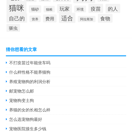
猫咪
疫苗
的人
玩家
猫砂
环境
猫粮
适合
自己的
食物
费用
营养
阿拉斯加
驱虫
猜你想看的文章
不打疫苗过年能坐车吗
什么样性格不能养猫狗
养殖宠物狗的利润分析
邮宠物怎么邮
宠物狗变土狗
养猫的女的长相怎么样
怎么选宠物狗最好
宠物医院接生多少钱