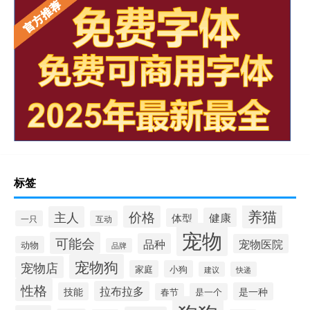
标签
养猫
价格
主人
健康
体型
一只
互动
宠物
可能会
品种
宠物医院
动物
品牌
宠物狗
宠物店
家庭
小狗
建议
快递
性格
拉布拉多
技能
是一种
春节
是一个