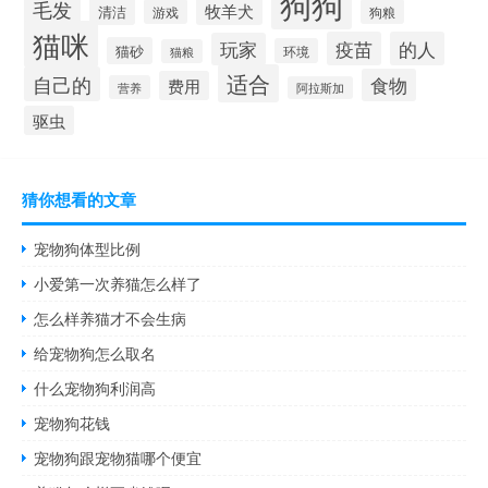
狗狗
毛发
牧羊犬
清洁
游戏
狗粮
猫咪
疫苗
的人
玩家
猫砂
环境
猫粮
适合
自己的
食物
费用
营养
阿拉斯加
驱虫
猜你想看的文章
宠物狗体型比例
小爱第一次养猫怎么样了
怎么样养猫才不会生病
给宠物狗怎么取名
什么宠物狗利润高
宠物狗花钱
宠物狗跟宠物猫哪个便宜