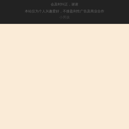
会及时纠正，谢谢
本站仅为个人兴趣爱好，不接盈利性广告及商业合作
小男孩