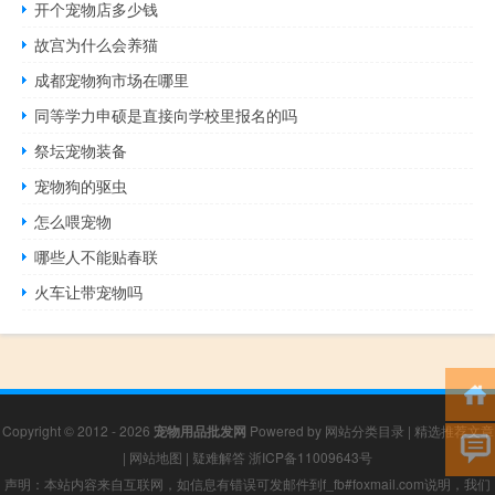
开个宠物店多少钱
故宫为什么会养猫
成都宠物狗市场在哪里
同等学力申硕是直接向学校里报名的吗
祭坛宠物装备
宠物狗的驱虫
怎么喂宠物
哪些人不能贴春联
火车让带宠物吗
Copyright © 2012 - 2026
宠物用品批发网
Powered by
网站分类目录
|
精选推荐文章
|
网站地图
|
疑难解答
浙ICP备11009643号
声明：本站内容来自互联网，如信息有错误可发邮件到f_fb#foxmail.com说明，我们