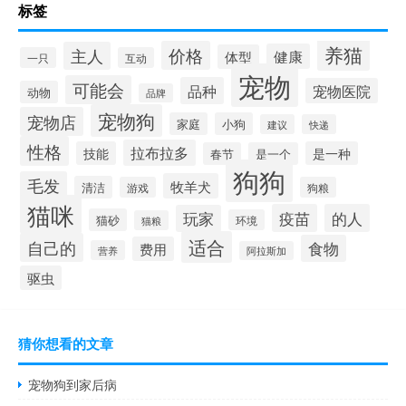
标签
养猫
价格
主人
健康
体型
一只
互动
宠物
可能会
品种
宠物医院
动物
品牌
宠物狗
宠物店
家庭
小狗
建议
快递
性格
拉布拉多
技能
是一种
春节
是一个
狗狗
毛发
牧羊犬
清洁
游戏
狗粮
猫咪
疫苗
的人
玩家
猫砂
环境
猫粮
适合
自己的
食物
费用
营养
阿拉斯加
驱虫
猜你想看的文章
宠物狗到家后病