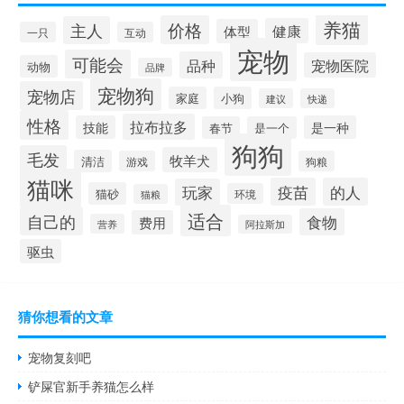
养猫
价格
主人
健康
体型
一只
互动
宠物
可能会
品种
宠物医院
动物
品牌
宠物狗
宠物店
家庭
小狗
建议
快递
性格
拉布拉多
技能
是一种
春节
是一个
狗狗
毛发
牧羊犬
清洁
游戏
狗粮
猫咪
疫苗
的人
玩家
猫砂
环境
猫粮
适合
自己的
食物
费用
营养
阿拉斯加
驱虫
猜你想看的文章
宠物复刻吧
铲屎官新手养猫怎么样