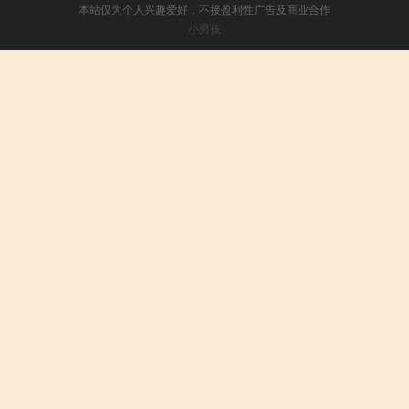
本站仅为个人兴趣爱好，不接盈利性广告及商业合作
小男孩