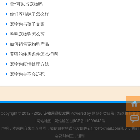
雪^可以当宠物吗
你们养猫咪了怎么样
宠物狗与孩子文案
卷毛宠物狗怎么剪
如何销售宠物狗产品
养猫的住房条件怎么样啊
宠物狗疫情处理方法
宠物狗会不会冻死
Copyright © 2012 - 2026
宠物用品批发网
Powered by
网站分类目录
|
精选推荐文章
|
网站地图
|
疑难解答
浙ICP备11009643号
声明：本站内容来自互联网，如信息有错误可发邮件到f_fb#foxmail.com说明，我们
会及时纠正，谢谢