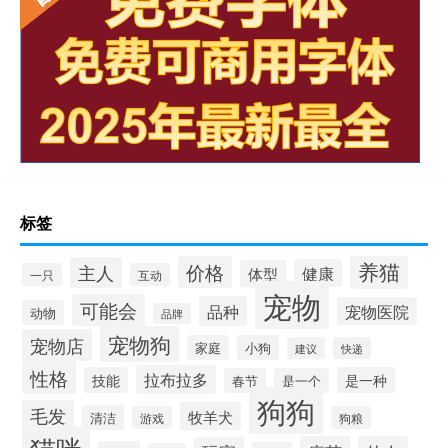
标签
养猫
价格
主人
健康
体型
一只
互动
宠物
可能会
品种
宠物医院
动物
品牌
宠物狗
宠物店
家庭
小狗
建议
快递
性格
拉布拉多
技能
是一种
春节
是一个
狗狗
毛发
牧羊犬
清洁
游戏
狗粮
猫咪