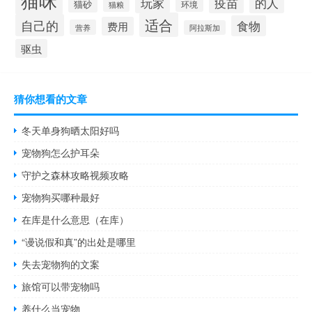
疫苗
的人
玩家
猫砂
环境
猫粮
适合
自己的
食物
费用
营养
阿拉斯加
驱虫
猜你想看的文章
冬天单身狗晒太阳好吗
宠物狗怎么护耳朵
守护之森林攻略视频攻略
宠物狗买哪种最好
在库是什么意思（在库）
“谩说假和真”的出处是哪里
失去宠物狗的文案
旅馆可以带宠物吗
养什么当宠物