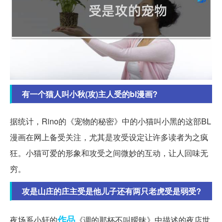
有一个猫人叫小秋(攻)主人受的bl漫画?
据统计，Rino的《宠物的秘密》中的小猫叫小黑的这部BL
漫画在网上备受关注，尤其是攻受设定让许多读者为之疯
狂。小猫可爱的形象和攻受之间微妙的互动，让人回味无
穷。
攻是山庄的庄主受是他儿子还有两只老虎受是弱受?
作品
夜场系小轩的
《调的那杯不叫暧昧》中描述的夜店世