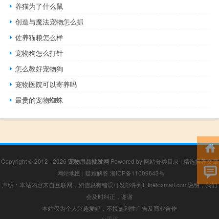
养猫为了什么鼠
创造与魔法宠物怎么抓
佐养猫粮怎么样
宠物狗怎么打针
怎么教好宠物狗
宠物医院可以寄养吗
最贵的宠物蜘蛛
Copyright © 2012 - 2026
宠物用品批发网
Powered by
网站分类目录
|
精选推荐文章
|
网站地图
|
疑难解答
浙ICP备11009643号
声明：本站内容来自互联网，如信息有错误可发邮件到f_fb#foxmail.com说明，我们
会及时纠正，谢谢
本站仅为个人兴趣爱好，不接盈利性广告及商业合作
小男孩