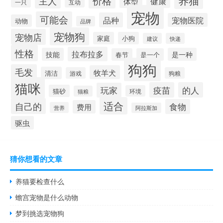
养猫
价格
主人
健康
体型
一只
互动
宠物
可能会
品种
宠物医院
动物
品牌
宠物狗
宠物店
家庭
小狗
建议
快递
性格
拉布拉多
技能
是一种
春节
是一个
狗狗
毛发
牧羊犬
清洁
游戏
狗粮
猫咪
疫苗
的人
玩家
猫砂
环境
猫粮
适合
自己的
食物
费用
营养
阿拉斯加
驱虫
猜你想看的文章
养猫要检查什么
蟾宫宠物是什么动物
梦到挑选宠物狗